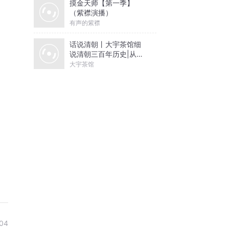
摸金天师【第一季】
（紫襟演播）
有声的紫襟
话说清朝丨大宇茶馆细
说清朝三百年历史|从努
尔哈赤到末代皇帝溥仪|
大宇茶馆
康熙雍正乾隆
04