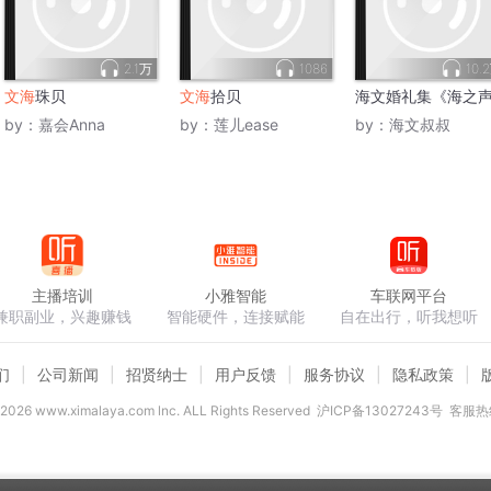
2.1万
1086
10.
文海
珠贝
文海
拾贝
海文婚礼集《海之
by：
嘉会Anna
by：
莲儿ease
by：
海文叔叔
主播培训
小雅智能
车联网平台
兼职副业，兴趣赚钱
智能硬件，连接赋能
自在出行，听我想听
们
公司新闻
招贤纳士
用户反馈
服务协议
隐私政策
2026
www.ximalaya.com lnc. ALL Rights Reserved
沪ICP备13027243号
客服热线