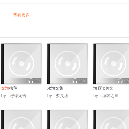
查看更多
901
6319
87
文海
拾萃
永海文集
海容读美文
by：
柠檬无语
by：
梦灵渊
by：
海容之量