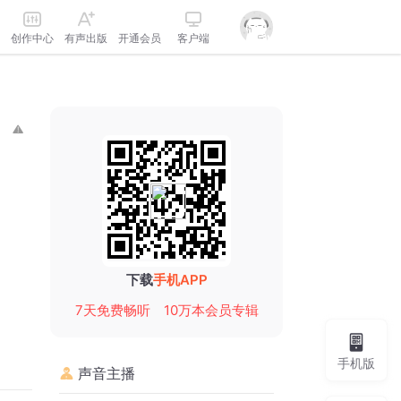
创作中心
有声出版
开通会员
客户端
下载
手机APP
7天免费畅听
10万本会员专辑
手机版
声音主播