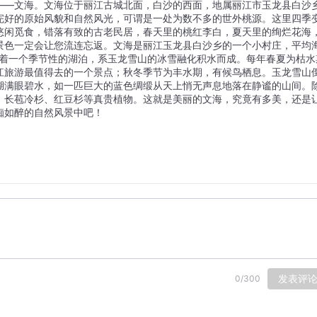
——文海。文海位于丽江古城北面，白沙的西面，地属丽江市玉龙县白沙
完好的原始风貌和自然风光，可谓是一处为数不多的世外桃源。这里四季
悠闲觅食，错落有致的古老民居，春天里的桃红李白，夏天里的绚烂花海
景色一定会让您流连忘返。文海是丽江玉龙县白沙乡的一个小村庄，平均
有着一个季节性的湖泊，系玉龙雪山的冰雪融化积水而成。每年春夏为枯水
江旅游最值得去的一个景点；秋冬季节为丰水期，有候鸟栖息。玉龙雪山
湖满眼碧水，如一匹巨大的蓝色绸缎从天上悄无声息地落在静谧的山间。
、长苞冷杉、红豆杉等真贵植物。这就是美丽的文海，究竟有多美，还是
痴如醉的自然风景中吧！
发表评
0
/
300