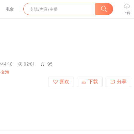
电台
上传
:44:10
02:01
95
-文海
喜欢
下载
分享