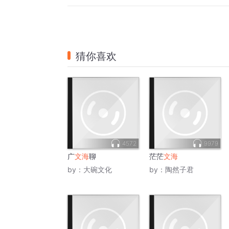
猜你喜欢
4572
9979
广
文海
聊
茫茫
文海
by：
大碗文化
by：
陶然子君