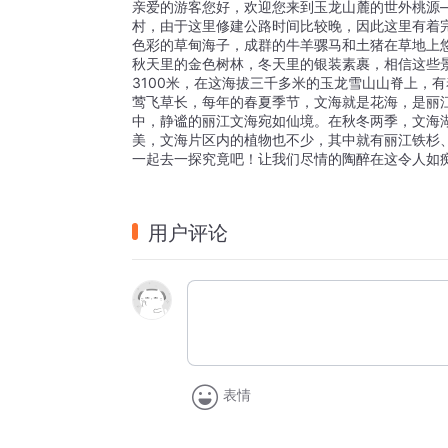
亲爱的游客您好，欢迎您来到玉龙山麓的世外桃源
村，由于这里修建公路时间比较晚，因此这里有着
色彩的草甸海子，成群的牛羊骡马和土猪在草地上
秋天里的金色树林，冬天里的银装素裹，相信这些
3100米，在这海拔三千多米的玉龙雪山山脊上，
莺飞草长，每年的春夏季节，文海就是花海，是丽
中，静谧的丽江文海宛如仙境。在秋冬两季，文海
美，文海片区内的植物也不少，其中就有丽江铁杉
一起去一探究竟吧！让我们尽情的陶醉在这令人如
用户评论
表情