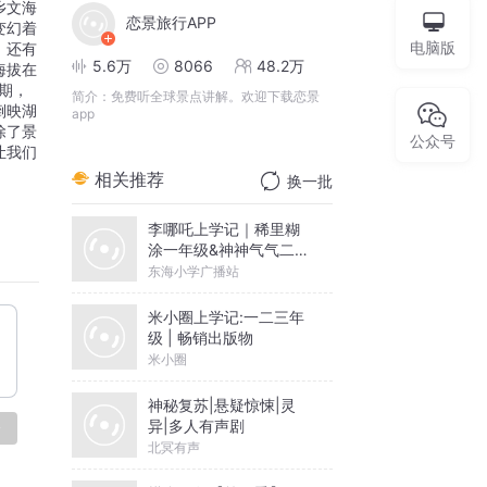
乡文海
恋景旅行APP
变幻着
电脑版
，还有
5.6万
8066
48.2万
海拔在
期，
简介：
免费听全球景点讲解。欢迎下载恋景
倒映湖
app
除了景
公众号
让我们
相关推荐
换一批
李哪吒上学记｜稀里糊
涂一年级&神神气气二年
级
东海小学广播站
米小圈上学记:一二三年
级 | 畅销出版物
米小圈
神秘复苏|悬疑惊悚|灵
异|多人有声剧
论
北冥有声