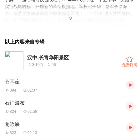
实行战略转移，开辟新的革命根据地。军长程子华，副军长徐海
东，政委吴焕先率部离开鄂豫皖苏区北上，12月8日进入陕西境内。
红二十五军先后攻克镇安、柞水，1935年3月3日和4日又占领宁
陕、佛坪两座县城，3月8日到达洋县华阳镇。就在红二十五军到达
华阳之时，国民党陕西警备二旅紧紧追上。红军于10日拂晓前向东
南返回15华里，在石塔寺附近设伏。当天中午，敌警备二旅两个团
以上内容来自专辑
沿石塔河河谷进入红军伏击圈，红军突然出击，向敌猛冲，打垮敌5
个多营，毙伤敌200余人，俘敌团长以下400多人，缴获长短枪500
汉中-长青华阳景区
余支。敌旅长张飞生带伤逃命。石塔河伏击战后，红二十五军在洋
3.10万
96
免费订阅
县华阳建立了革命根据地，石塔河谷伏击地也就成了今日伏击战旧
址。我们不只是在旅游，更是一场游学，感谢您的使用，我是链景
苍耳崖
旅行APP的在线导游，希望我的讲解能让您受益。
884
01:37
石门瀑布
824
01:58
龙吟峡
823
01:13