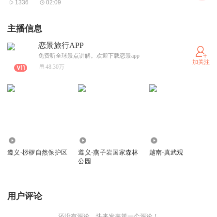
1336
02:09
主播信息
恋景旅行APP
免费听全球景点讲解。欢迎下载恋景app
加关注
48.30万
422
195
366
遵义-桫椤自然保护区
遵义-燕子岩国家森林
越南-真武观
公园
用户评论
还没有评论，快来发表第一个评论！