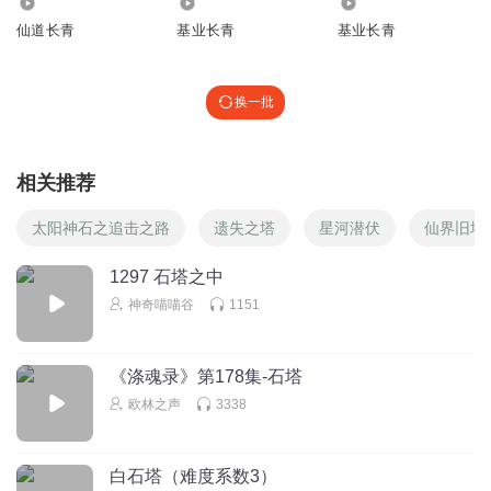
549.26万
32.45万
2036
仙道长青
基业长青
基业长青
换一批
相关推荐
太阳神石之追击之路
遗失之塔
星河潜伏
仙界旧址
1297 石塔之中
神奇喵喵谷
1151
《涤魂录》第178集-石塔
欧林之声
3338
白石塔（难度系数3）