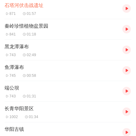
石塔河伏击战遗址
871
01:57
秦岭珍惜植物盆景园
841
01:18
黑龙潭瀑布
743
02:49
鱼潭瀑布
745
00:58
端公坝
743
01:31
长青华阳景区
1002
01:34
华阳古镇