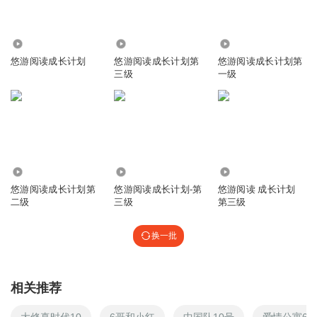
1.01万
18.67万
17.42万
悠游阅读成长计划
悠游阅读成长计划第
悠游阅读成长计划第
三级
一级
12.94万
19.30万
1.65万
悠游阅读成长计划第
悠游阅读成长计划-第
悠游阅读 成长计划
二级
三级
第三级
换一批
相关推荐
大修真时代10
6哥和小红
中国队10号
爱情公寓6