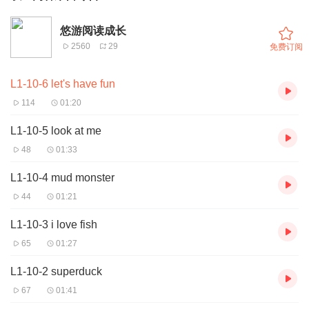
悠游阅读成长
2560
29
免费订阅
L1-10-6 let's have fun
114
01:20
L1-10-5 look at me
48
01:33
L1-10-4 mud monster
44
01:21
L1-10-3 i love fish
65
01:27
L1-10-2 superduck
67
01:41