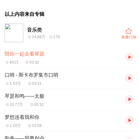
以上内容来自专辑
音乐类
24.88万
278
免费订阅
陪你一起去看草原
6415
03:32
口哨 - 斯卡布罗集市口哨
1.53万
03:41
琴瑟和鸣——太极
20.77万
05:32
梦想连着我和你
1.10万
03:58
歌曲——我要创业