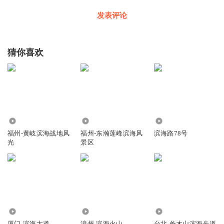
发表评论
猜你喜欢
659
71
167
福州-黄岐滨海战地风
福州-东瀚莲峰滨海风
滨海路78号
光
景区
755
3040
61
厦门-滨海大道
漳州-滨海火山
台北-外木山滨海步道