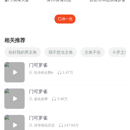
换一批
相关推荐
你好我的男主角
我不想当主角
主角不在
斗罗之我
门可罗雀
怕冷的企鹅e
1.47万
门可罗雀
嘉欢故事
3.46万
门可罗雀
涛哥细说历史
147.64万