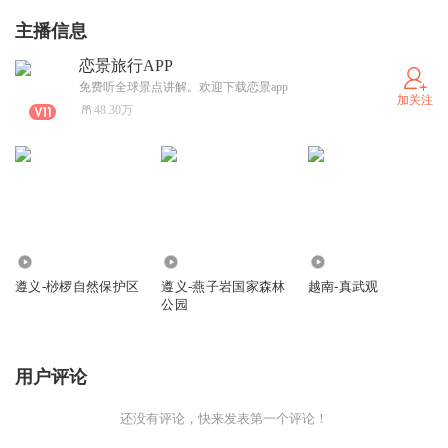
主播信息
恋景旅行APP
免费听全球景点讲解。欢迎下载恋景app
加关注
48.30万
422
195
366
遵义-桫椤自然保护区
遵义-燕子岩国家森林
越南-真武观
公园
用户评论
还没有评论，快来发表第一个评论！