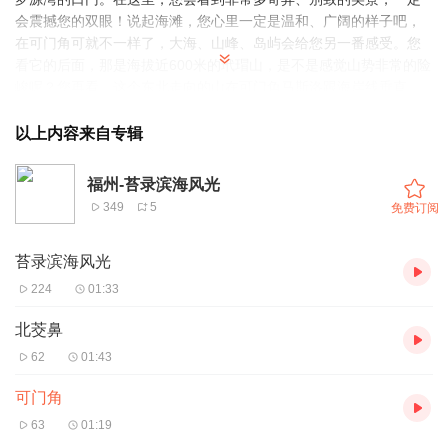
会震撼您的双眼！说起海滩，您心里一定是温和、广阔的样子吧，
在可门角可就不一样了，大海、山峰、岛屿会给您另一番感受。您
看它的后面，那是海拔近600米的玳瑁山，是不是感觉山势非常的险
峻呢？您再看，这个东北走向的山在可门角马斯洛跟海岸线垂直
了，形成了岬湾相间的锯齿一样的岸线，是不是相当的壮阔啊！您
眼前的这些都是大自然的杰作。稍远一些，离岸2公里的那些岛屿叫
以上内容来自专辑
做东西洛群岛，它们出没于波涛之中。海滩，阳光，峭壁，波浪，
可门角边，让您感受不同往常的海滨之旅，我的介绍就到这里了，
福州-苔录滨海风光
下面请您走入这如画的景致里吧。
349
5
免费订阅
苔录滨海风光
224
01:33
北茭鼻
62
01:43
可门角
63
01:19