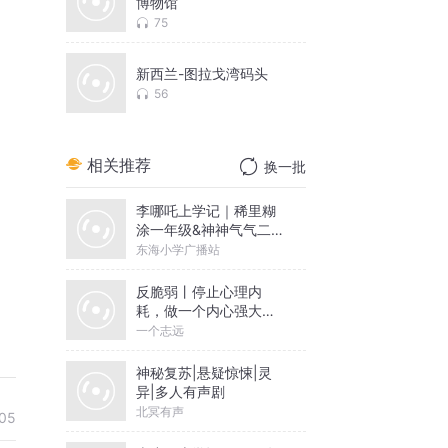
博物馆
75
新西兰-图拉戈湾码头
56
相关推荐
换一批
李哪吒上学记｜稀里糊
涂一年级&神神气气二年
级
东海小学广播站
反脆弱丨停止心理内
耗，做一个内心强大的
人丨一个志远演播
一个志远
神秘复苏|悬疑惊悚|灵
异|多人有声剧
北冥有声
05