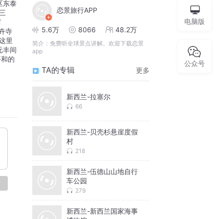
区东泰
恋景旅行APP
三
电脑版
有
5.6万
8066
48.2万
卉寺
这里
简介：
免费听全球景点讲解。欢迎下载恋景
元丰间
app
平和的
公众号
TA的专辑
更多
新西兰-拉塞尔
66
新西兰-贝壳杉悬崖度假
村
218
新西兰-伍德山山地自行
车公园
论
279
新西兰-新西兰国家海事