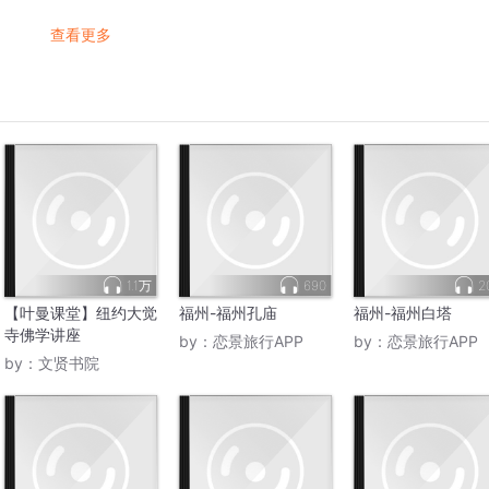
查看更多
1.1万
690
2
【叶曼课堂】纽约大觉
福州-福州孔庙
福州-福州白塔
寺佛学讲座
by：
恋景旅行APP
by：
恋景旅行APP
by：
文贤书院