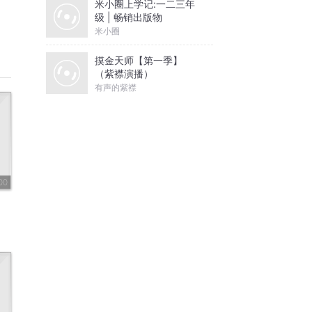
米小圈上学记:一二三年
级 | 畅销出版物
米小圈
摸金天师【第一季】
（紫襟演播）
有声的紫襟
00