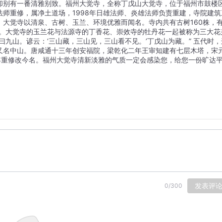
却别有一番清雅别致。福州大觉寺，全称丁戊山大觉寺，位于福州市鼓楼
师重修，属净土道场，1998年日雄法师、炎雄法师负责重建，寺院建筑
大觉寺以清泉、古树、玉兰、环境优雅而闻名。寺内共有古树160株，
柏等。大觉寺的玉兰花与法源寺的丁香花、崇效寺的牡丹花一起被称为三大花
九山。谚云：‘三山藏，三山见，三山看不见。’丁戊山为藏。” 五代时，
又名中山。唐咸通十三年创安福院，梁乾化二年王审知建有七层木塔，宋
年重修改今名。福州大觉寺清新淡雅的气质一定会感染您，给您一份旷达
发表评
0
/
300