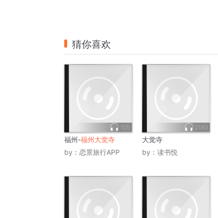
猜你喜欢
105
2193
福州-
福州大觉寺
大觉寺
by：
恋景旅行APP
by：
读书悦