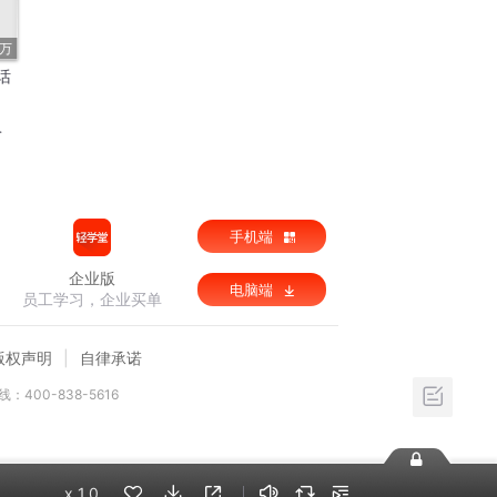
7万
话
手机端
企业版
电脑端
员工学习，企业买单
版权声明
自律承诺
：400-838-5616
x
1.0