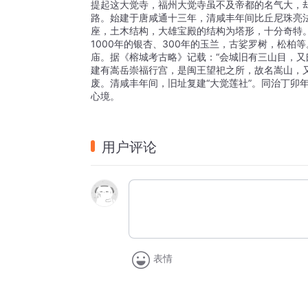
提起这大觉寺，福州大觉寺虽不及帝都的名气大，
路。始建于唐咸通十三年，清咸丰年间比丘尼珠亮法
座，土木结构，大雄宝殿的结构为塔形，十分奇特。
1000年的银杏、300年的玉兰，古娑罗树，松
庙。据《榕城考古略》记载：“会城旧有三山目，又曰
建有嵩岳崇福行宫，是闽王望祀之所，故名嵩山，
废。清咸丰年间，旧址复建“大觉莲社”。同治丁卯
心境。
用户评论
表情