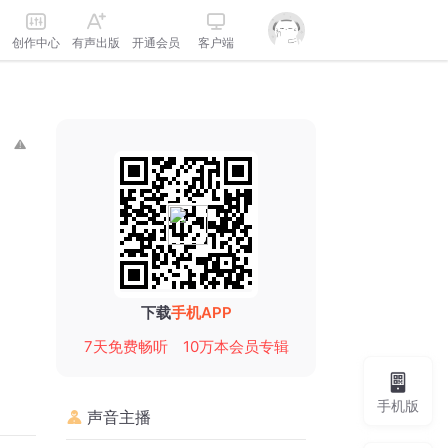
创作中心
有声出版
开通会员
客户端
下载
手机APP
7天免费畅听
10万本会员专辑
手机版
声音主播