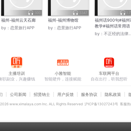
300
3347
1.
福州-福州云天石廊
福州-福州博物馆
福州话900句#福州
教学#福州话常用语
by：
恋景旅行APP
by：
恋景旅行APP
by：
不正经的法律主播
主播培训
小雅智能
车联网平台
兼职副业，兴趣赚钱
智能硬件，连接赋能
自在出行，听我想听
们
公司新闻
招贤纳士
用户反馈
服务协议
隐私政策
2026
www.ximalaya.com lnc. ALL Rights Reserved
沪ICP备13027243号
客服热线