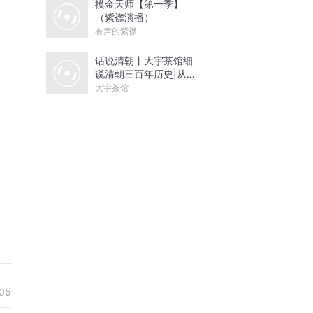
摸金天师【第一季】
（紫襟演播）
有声的紫襟
话说清朝丨大宇茶馆细
说清朝三百年历史|从努
尔哈赤到末代皇帝溥仪|
大宇茶馆
康熙雍正乾隆
05