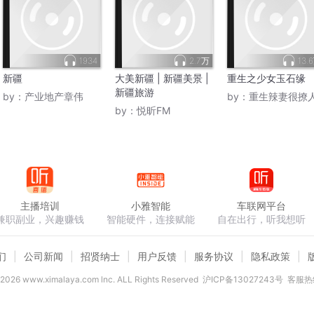
1934
2.7万
13.
新疆
大美新疆 | 新疆美景 |
重生之少女玉石缘
新疆旅游
by：
产业地产章伟
by：
重生辣妻很撩
by：
悦昕FM
主播培训
小雅智能
车联网平台
兼职副业，兴趣赚钱
智能硬件，连接赋能
自在出行，听我想听
们
公司新闻
招贤纳士
用户反馈
服务协议
隐私政策
2026
www.ximalaya.com lnc. ALL Rights Reserved
沪ICP备13027243号
客服热线