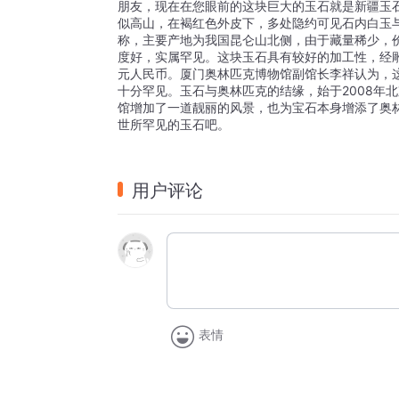
朋友，现在在您眼前的这块巨大的玉石就是新疆玉石。 
似高山，在褐红色外皮下，多处隐约可见石内白玉与
称，主要产地为我国昆仑山北侧，由于藏量稀少，
度好，实属罕见。这块玉石具有较好的加工性，经雕
元人民币。厦门奥林匹克博物馆副馆长李祥认为，
十分罕见。玉石与奥林匹克的结缘，始于2008年
馆增加了一道靓丽的风景，也为宝石本身增添了奥林
世所罕见的玉石吧。
用户评论
表情