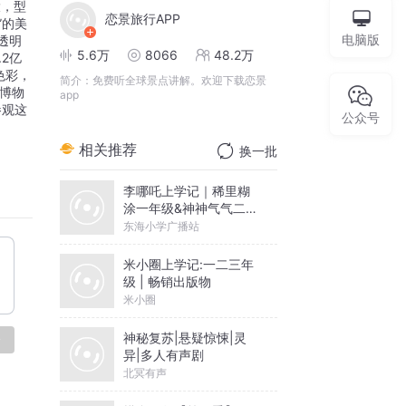
大，型
恋景旅行APP
”的美
电脑版
透明
5.6万
8066
48.2万
2亿
色彩，
简介：
免费听全球景点讲解。欢迎下载恋景
博物
app
参观这
公众号
相关推荐
换一批
李哪吒上学记｜稀里糊
涂一年级&神神气气二年
级
东海小学广播站
米小圈上学记:一二三年
级 | 畅销出版物
米小圈
神秘复苏|悬疑惊悚|灵
论
异|多人有声剧
北冥有声