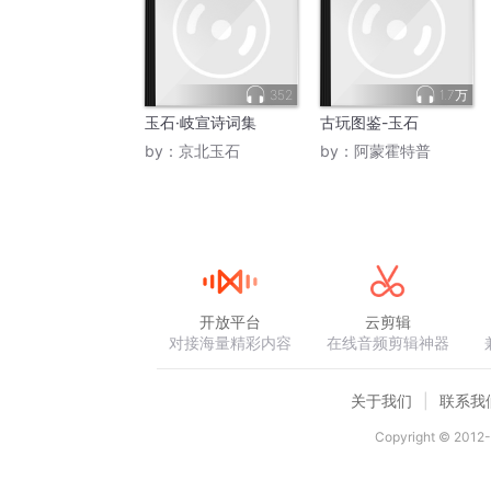
352
1.7万
玉石·岐宣诗词集
古玩图鉴-玉石
by：
京北玉石
by：
阿蒙霍特普
开放平台
云剪辑
对接海量精彩内容
在线音频剪辑神器
关于我们
联系我
Copyright © 2012-