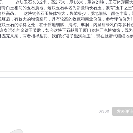
　　这块玉石长3.2米，高2.7米，厚1.6米，重达21吨，玉石体形巨
青白玉相间的玉石质地。这块玉石学名为新疆钠长石玉，素有“玉中之王
价格高昂。　 这块钠长石玉块体特大，裂隙极少，质地细腻，颜色丰富，
琢后，有较大的增值空间，具有较高的收藏和商业价值，参考评估价为1.
这块玉石的珍稀之处，在于质地细腻、清纯、丰润，内呈碧绿乳白等多种
北京奥运会的金镶玉奖牌，如今这块玉石献展于厦门奥林匹克博物馆，既为
匹克风采，两者相得益彰。我们说“君子温润如玉”，现在就请您细细地
发表评
0
/
300