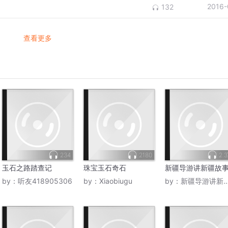
2016-
132
查看更多
234
2180
2.
玉石之路踏查记
珠宝玉石奇石
新疆导游讲新疆故
by：
听友418905306
by：
Xiaobiugu
by：
新疆导游讲新疆故事