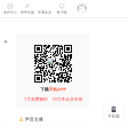
创作中心
有声出版
开通会员
客户端
下载
手机APP
7天免费畅听
10万本会员专辑
手机版
声音主播