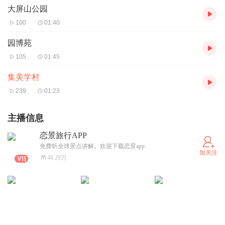
大屏山公园
100
01:40
园博苑
105
01:45
集美学村
239
01:23
主播信息
恋景旅行APP
免费听全球景点讲解。欢迎下载恋景app
加关注
48.29万