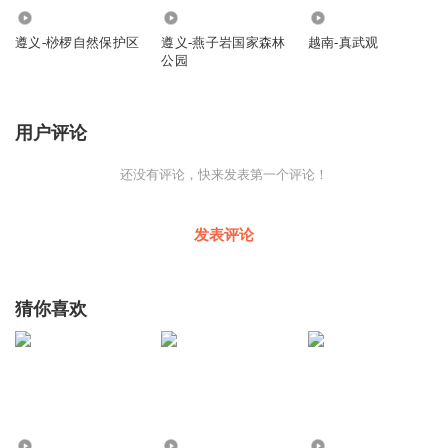
422
195
365
遵义-桫椤自然保护区
遵义-燕子岩国家森林
越南-真武观
公园
用户评论
还没有评论，快来发表第一个评论！
发表评论
猜你喜欢
1.00万
167
3040