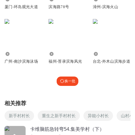
厦门-环岛观光大道
滨海路78号
漳州-滨海火山
85
349
61
广州-南沙滨海泳场
福州-苔录滨海风光
台北-外木山滨海步道
换一批
相关推荐
新手村村长
重生之新手村村长
异能小村长
山村小
卡维脑筋急转弯54.集美学村（下）