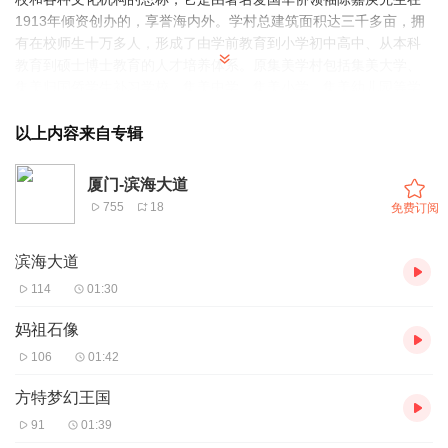
1913年倾资创办的，享誉海内外。学村总建筑面积达三千多亩，拥
有在校师生十万多人，形成了由学前教育到小学初中高中、从本科
教育到硕士博士教育的人才培养体系。原集美学村包括集美大学、
集美归国侨学生补习学校、集美中学、集美小学、集美幼儿园等学
校，还包括福南大会堂、图书馆、体育馆、航海俱乐部等设施。它
既是钟灵毓秀的地方，又是凝集众美的观光风景区，内部建筑融合
以上内容来自专辑
中西风格于一炉，体现了典型闽南侨乡的建筑风格。主要有嘉庚建
筑、龙舟池、陈列馆、鳌园、归来园等景点。学村中的龙舟池节假
厦门-滨海大道
日常举行赛龙舟。鼓乐齐鸣，南音悠扬，人声鼎沸，把平日宁静的
755
18
免费订阅
校园变成欢乐的海洋，集美学村也就成了厦门旅游的一个热点。链
景旅行就先为您介绍到这里，祝您旅途愉快！下次旅行再见！
滨海大道
114
01:30
妈祖石像
106
01:42
方特梦幻王国
91
01:39