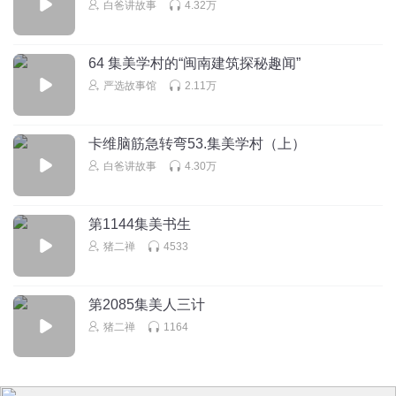
白爸讲故事
4.32万
64 集美学村的“闽南建筑探秘趣闻”
严选故事馆
2.11万
卡维脑筋急转弯53.集美学村（上）
白爸讲故事
4.30万
第1144集美书生
猪二禅
4533
第2085集美人三计
猪二禅
1164