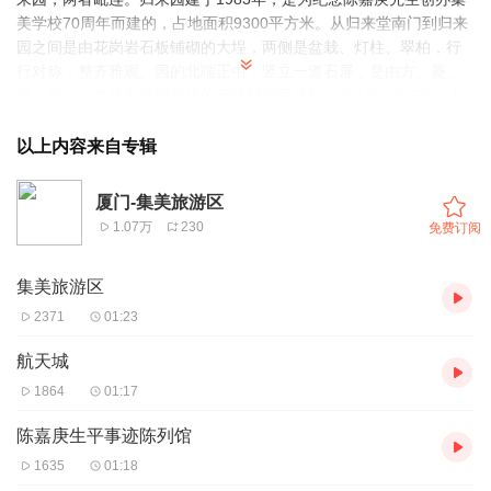
美学校70周年而建的，占地面积9300平方米。从归来堂南门到归来
园之间是由花岗岩石板铺砌的大埕，两侧是盆栽、灯柱、翠柏，行
行对称，整齐雅观。园的北端正中，竖立一道石屏，是由方、菱、
梯、扇、三角等不规则形状的石块铺砌而成的，高3米，宽7米，上
面镶嵌着毛泽东主席对陈嘉庚一生功绩的八字总结："华侨旗帜，民
族光辉"。陈嘉庚的竖式铜像就立在石屏前。铜像是我国著名雕塑艺
以上内容来自专辑
术家潘鹤教授创作的，高2.3米，其中基座0.6米。铜像貌肖神似，左
手拿帽，右手执杖，深邃而和蔼的目光望着远方，盼望着海外亲人
厦门-集美旅游区
归来。
1.07万
230
免费订阅
集美旅游区
2371
01:23
航天城
1864
01:17
陈嘉庚生平事迹陈列馆
1635
01:18