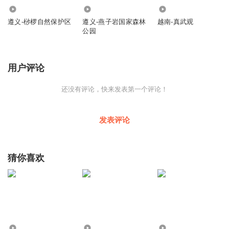
422
195
366
遵义-桫椤自然保护区
遵义-燕子岩国家森林
越南-真武观
公园
用户评论
还没有评论，快来发表第一个评论！
发表评论
猜你喜欢
3684
1177
1095