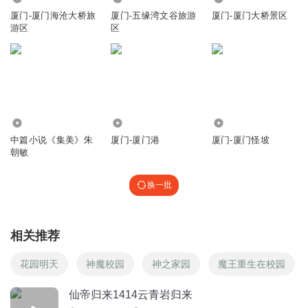
厦门-厦门海沧大桥旅
厦门-五缘湾文谷旅游
厦门-厦门大桥景区
游区
区
5.41万
101
268
中篇小说《集美》朱
厦门-厦门港
厦门-厦门怪坡
朝敏
换一批
相关推荐
花园明天
神魔校园
神之家园
魔王重生在校园
仙帝归来1414云青岩归来