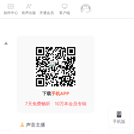
创作中心
有声出版
开通会员
客户端
下载
手机APP
7天免费畅听
10万本会员专辑
手机版
声音主播