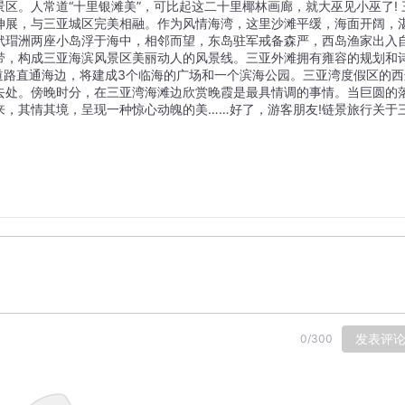
区。人常道“十里银滩美”，可比起这二十里椰林画廊，就大巫见小巫了! 
伸展，与三亚城区完美相融。作为风情海湾，这里沙滩平缓，海面开阔，
玳瑁洲两座小岛浮于海中，相邻而望，东岛驻军戒备森严，西岛渔家出入
带，构成三亚海滨风景区美丽动人的风景线。三亚外滩拥有雍容的规划和
道路直通海边，将建成3个临海的广场和一个滨海公园。三亚湾度假区的西
去处。傍晚时分，在三亚湾海滩边欣赏晚霞是最具情调的事情。当巨圆的
来，其情其境，呈现一种惊心动魄的美……好了，游客朋友!链景旅行关于
发表评
0
/
300