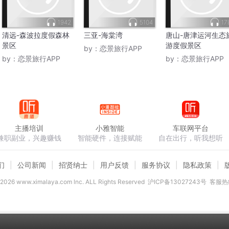
1942
5104
17
清远-森波拉度假森林
三亚-海棠湾
唐山-唐津运河生态
景区
游度假景区
by：
恋景旅行APP
by：
恋景旅行APP
by：
恋景旅行APP
主播培训
小雅智能
车联网平台
兼职副业，兴趣赚钱
智能硬件，连接赋能
自在出行，听我想听
们
公司新闻
招贤纳士
用户反馈
服务协议
隐私政策
2026
www.ximalaya.com lnc. ALL Rights Reserved
沪ICP备13027243号
客服热线