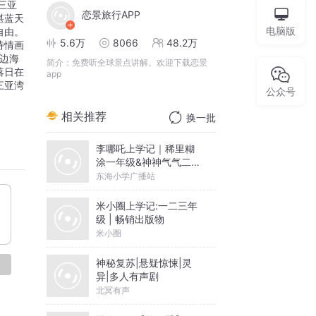
三亚
恋景旅行APP
湛蓝天
电脑版
自由。
5.6万
8066
48.2万
诗情画
边海
简介：
免费听全球景点讲解。欢迎下载恋景
落日在
app
三亚湾
公众号
相关推荐
换一批
李哪吒上学记｜稀里糊
涂一年级&神神气气二年
级
东海小学广播站
米小圈上学记:一二三年
级 | 畅销出版物
米小圈
神秘复苏|悬疑惊悚|灵
论
异|多人有声剧
北冥有声