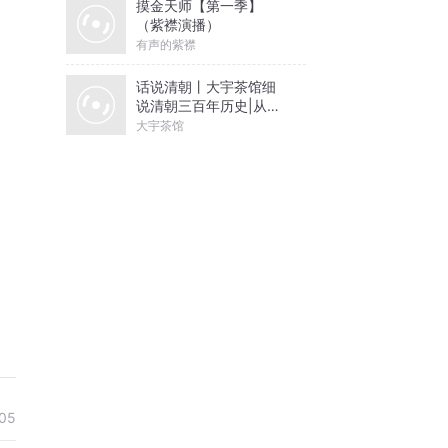
摸金天师【第一季】
（紫襟演播）
有声的紫襟
话说清朝丨大宇茶馆细
说清朝三百年历史|从努
尔哈赤到末代皇帝溥仪|
大宇茶馆
康熙雍正乾隆
05