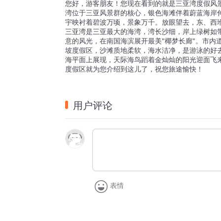
您好，游客朋友！您现在看到的就是三亚湾度假风景
湾位于三亚风景群的核心，银色海滩伴着蔚蓝海岸
宇映衬着碧波万顷，景象万千。放眼望去，东、西
三亚湾是三亚最大的海湾，湾长沙细，岸上绿树如
意的风光，在南国海滨展开最美"椰梦长廊"。市内
坡度假区，沙滩质地柔软，海水洁净，是游泳的好
海平面上展现，天际海鸟蹈着金灿灿的阳光迎面飞
度假区就为您介绍到这儿了，祝您旅途愉快！
用户评论
表情