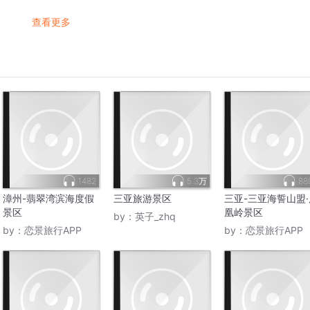
查看更多
1482
5.3万
88
漳州-翡翠湾滨海度假
三亚旅游景区
三亚-三亚海誓山盟·
景区
凰岭景区
by：
英子_zhq
by：
恋景旅行APP
by：
恋景旅行APP