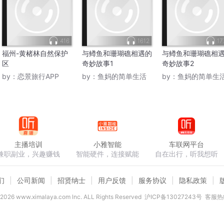
416
1612
17
福州-黄楮林自然保护
与鳟鱼和珊瑚礁相遇的
与鳟鱼和珊瑚礁相
区
奇妙故事1
奇妙故事2
by：
恋景旅行APP
by：
鱼妈的简单生活
by：
鱼妈的简单生
主播培训
小雅智能
车联网平台
兼职副业，兴趣赚钱
智能硬件，连接赋能
自在出行，听我想听
们
公司新闻
招贤纳士
用户反馈
服务协议
隐私政策
2026
www.ximalaya.com lnc. ALL Rights Reserved
沪ICP备13027243号
客服热线