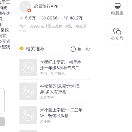
位于三
恋景旅行APP
构成
电脑版
瑚在这
5.6万
8066
48.2万
良
虾、
简介：
免费听全球景点讲解。欢迎下载恋景
们采挖
app
损害。
公众号
负责管
希望我
相关推荐
换一批
李哪吒上学记｜稀里糊
涂一年级&神神气气二年
级
东海小学广播站
神秘复苏|悬疑惊悚|灵
异|多人有声剧
北冥有声
米小圈上学记:一二三年
级 | 畅销出版物
米小圈
论