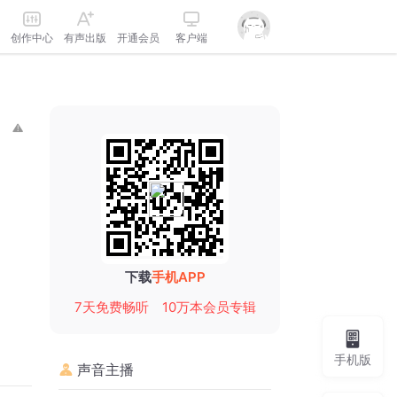
创作中心
有声出版
开通会员
客户端
下载
手机APP
7天免费畅听
10万本会员专辑
手机版
声音主播