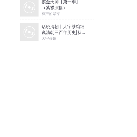
摸金天师【第一季】
（紫襟演播）
有声的紫襟
话说清朝丨大宇茶馆细
说清朝三百年历史|从努
尔哈赤到末代皇帝溥仪|
大宇茶馆
康熙雍正乾隆