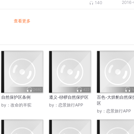
2016-
140
查看更多
2680
422
1
自然保护区条例
遵义-桫椤自然保护区
百色-大烘豹自然保
区
by：
改命的羊驼
by：
恋景旅行APP
by：
恋景旅行APP