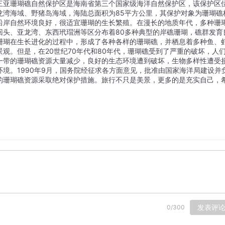
三亚珊瑚礁自然保护区是海南省第三个国家级海洋自然保护区，该保护区
龙湾海域、野猪岛海域，海陆总面积为85平方公里，其保护对象为珊瑚礁
沿岸自然环境良好，很适宜珊瑚的生长繁殖。在漫长的地质年代，多种珊
回头、亚龙湾、东西玳瑁洲等区分布着80多种典型的岸礁珊瑚，礁群发育
珊瑚在生长进化的过程中，形成了各种各样的珊瑚礁，并栖息着多种鱼、
观。但是，在20世纪70年代和80年代，珊瑚礁受到了严重的破坏，人
一带的珊瑚礁资源大量减少，良好的生态环境遭到破坏，生物多样性遭受
境。1990年9月，国务院经征求各方面意见，批准由国家海洋局建设并
的珊瑚礁资源采取绝对保护措施。旅行不只是美景，更多的是充实自己，
发表评
0
/
300