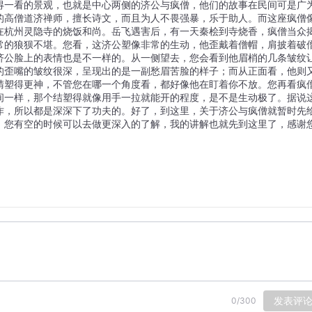
得一看的景观，也就是中心两侧的济公与疯僧，他们的故事在民间可是广
的高僧道济禅师，擅长诗文，而且为人不畏强暴，乐于助人。而这座疯僧
在杭州灵隐寺的烧饭和尚。岳飞遇害后，有一天秦桧到寺烧香，疯僧当众
常的狼狈不堪。您看，这济公塑像非常的生动，他歪戴着僧帽，肩披着破
济公脸上的表情也是不一样的。从一侧望去，您会看到他眉梢的几条皱纹
的歪嘴的皱纹很深，呈现出的是一副愁眉苦脸的样子；而从正面看，他则
睛塑得更神，不管您在哪一个角度看，都好像他在盯着你不放。您再看疯
间一样，那个结塑得就像用手一拉就能开的程度，是不是生动极了。据说
作，所以都是深深下了功夫的。好了，到这里，关于济公与疯僧就暂时先
，您有空的时候可以去做更深入的了解，我的讲解也就先到这里了，感谢
发表评
0
/
300