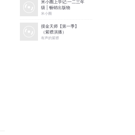
米小圈上学记:一二三年
级 | 畅销出版物
米小圈
摸金天师【第一季】
（紫襟演播）
有声的紫襟