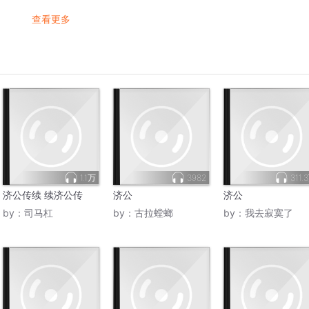
查看更多
1.1万
3982
311.
济公传续 续济公传
济公
济公
by：
司马杠
by：
古拉螳螂
by：
我去寂寞了