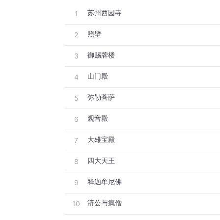
苏州西园寺
1
照壁
2
御赐牌楼
3
山门殿
4
弥勒菩萨
5
观音殿
6
大雄宝殿
7
四大天王
8
释迦牟尼佛
9
济公与疯僧
10