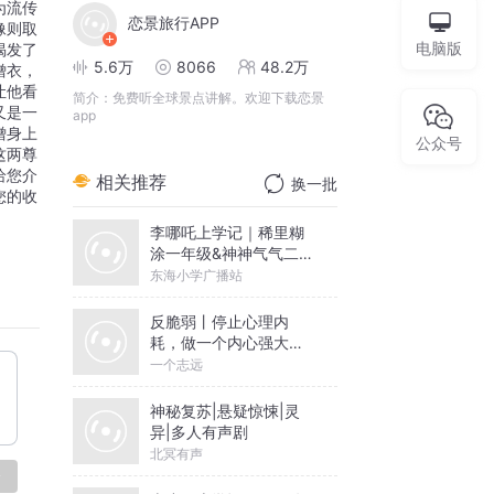
为流传
恋景旅行APP
像则取
电脑版
揭发了
5.6万
8066
48.2万
僧衣，
让他看
简介：
免费听全球景点讲解。欢迎下载恋景
又是一
app
僧身上
公众号
这两尊
给您介
相关推荐
换一批
您的收
李哪吒上学记｜稀里糊
涂一年级&神神气气二年
级
东海小学广播站
反脆弱丨停止心理内
耗，做一个内心强大的
人丨一个志远演播
一个志远
神秘复苏|悬疑惊悚|灵
异|多人有声剧
北冥有声
论