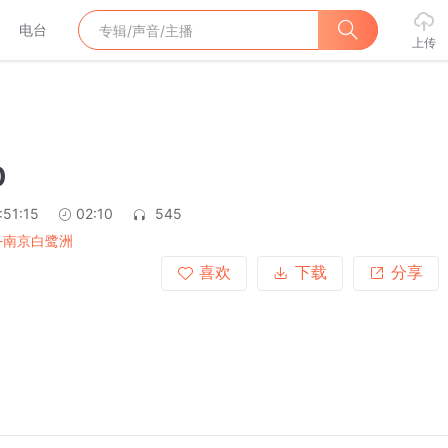
电台
上传
0
:51:15
02:10
545
-南京白鹭洲
喜欢
下载
分享