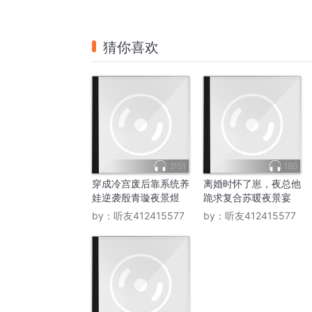
猜你喜欢
3151
180
穿成冷宫废后靠系统养
离婚时怀了崽，夜总他
娃逆袭殷青璇夜景煜
跪求复合苏暖夜景宴
by：
听友412415577
by：
听友412415577