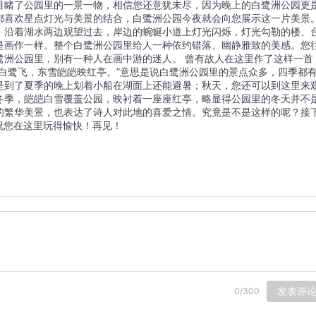
目睹了公园里的一景一物，相信您还意犹未尽，因为晚上的白鹭洲公园更
都喜欢星点灯光与美景的结合，白鹭洲公园今夜就会向您展示这一片美景
，沿着湖水两边观望过去，岸边的蜿蜒小道上灯光闪烁，灯光勾勒的楼、
是画作一样。整个白鹭洲公园里给人一种依约错落、幽静雅致的美感。您
鹭洲公园里，别有一种人在画中游的迷人。 曾有故人在这里作了这样一首
白鹭飞，东雪皑皑映红亭。”意思是说白鹭洲公园里的景点众多，四季都
是到了夏季的晚上划着小船在湖面上还能避暑；秋天，您还可以到这里来
冬季，皑皑白雪覆盖公园，映衬着一座座红亭，略显得公园里的冬天并不
的繁华美景，也表达了诗人对此地的喜爱之情。究竟是不是这样的呢？接
祝您在这里玩得愉快！再见！
发表评
0
/
300