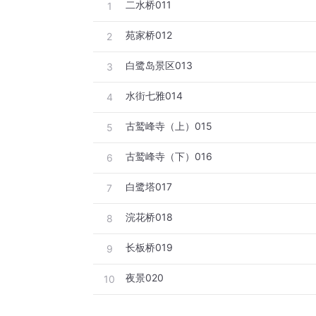
二水桥011
1
苑家桥012
2
白鹭岛景区013
3
水街七雅014
4
古鹫峰寺（上）015
5
古鹫峰寺（下）016
6
白鹭塔017
7
浣花桥018
8
长板桥019
9
夜景020
10