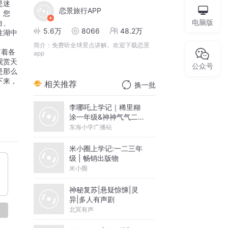
是迷
恋景旅行APP
。您
电脑版
台、
5.6万
8066
48.2万
往湖中
简介：
免费听全球景点讲解。欢迎下载恋景
有着各
app
观赏天
公众号
是那么
下来，
相关推荐
换一批
李哪吒上学记｜稀里糊
涂一年级&神神气气二年
级
东海小学广播站
米小圈上学记:一二三年
级 | 畅销出版物
米小圈
神秘复苏|悬疑惊悚|灵
异|多人有声剧
北冥有声
论