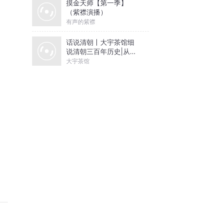
摸金天师【第一季】
（紫襟演播）
有声的紫襟
话说清朝丨大宇茶馆细
说清朝三百年历史|从努
尔哈赤到末代皇帝溥仪|
大宇茶馆
康熙雍正乾隆