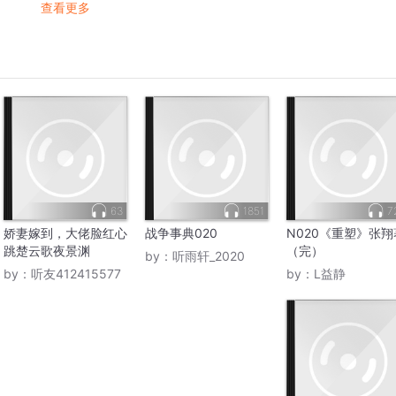
查看更多
63
1851
7
娇妻嫁到，大佬脸红心
战争事典020
N020《重塑》张翔
跳楚云歌夜景渊
（完）
by：
听雨轩_2020
by：
听友412415577
by：
L益静