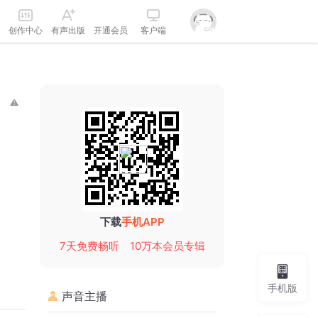
创作中心
有声出版
开通会员
客户端
下载
手机APP
7天免费畅听
10万本会员专辑
手机版
声音主播