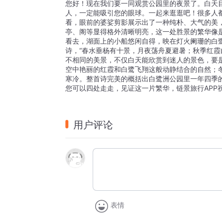
您好！现在我们要一同观赏公园里的夜景了。白天
人，一定能吸引您的眼球。一起来逛逛吧！很多人
看，眼前的婆娑剪影展示出了一种纯朴、大气的美
亭、阁等显得格外清晰明亮，这一处胜景的繁华像
看去，湖面上的小船悠闲自得，映在灯火阑珊的白
诗，“春水垂杨有十景，月夜荡舟夏避暑；秋季红霞
不相同的美景，不仅白天能欣赏到迷人的景色，要
空中艳丽的红霞和白鹭飞翔这般动静结合的自然；
寒冷。整首诗完美的概括出白鹭洲公园里一年四季
您可以四处走走，见证这一片繁华，链景旅行APP
用户评论
表情