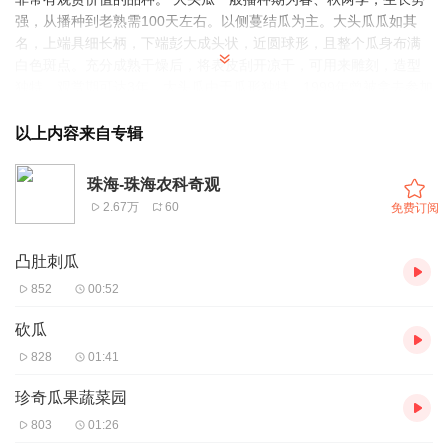
强，从播种到老熟需100天左右。以侧蔓结瓜为主。大头瓜瓜如其
名，上端具细长柄，下端彭大成头状，近圆球形，且整个瓜身布满
白色斑点。充分成熟干燥后，将表皮刮开凉干，可用来雕刻，造型
独特，观赏期可达3年。大头瓜由于瓜形独特，1999年曾被拿去参加
昆明世界园艺博览会，获得了瓜果类银奖。 游客朋友，我们的旅程
马上就要结束了，在这段快乐时光里，希望我的讲解能够给您留下
以上内容来自专辑
美好的回忆，也祝愿您事事顺利，万事如意。
珠海-珠海农科奇观
2.67万
60
免费订阅
凸肚刺瓜
852
00:52
砍瓜
828
01:41
珍奇瓜果蔬菜园
803
01:26