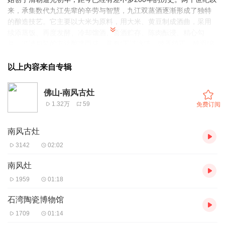
来，承集数代九江先辈的辛劳与智慧，九江双蒸酒逐渐形成了独特
的酿造技艺。它主要以大米为原料，用大米、黄豆制成酒曲，采用
续添蒸饭、再度发酵、冷却馏酒、斋酒贮存、陈肉酝浸、精心勾
兑、过滤包装的方法酿造而成，具有“玉洁冰清、豉香纯正、醇滑绵
甜、余味甘爽”的独特风格。九江双蒸酒传统酿造技艺是在南海九江
独特的生态环境和人文条件下孕育形成的，具有鲜明的地域文化特
以上内容来自专辑
征。借助西江河畔适宜的局部气候、清冽的水质和独特的酿造工
艺，九江人民酿造出适合岭南气候条件下饮用的优质米酒。九江双
佛山-南风古灶
蒸酒传统酿造技艺的发展史，既是一部明清以来南海九江酒业的专
1.32万
59
免费订阅
业发展史，又是一部南海手工业、商贸的发展史，同时也是岭南文
化发展史的一部分，更见证了华人海外图存的艰难历程。下面的时
南风古灶
间呢，您可以自由参观了，但一定要注意安全，链景旅行APP祝您
旅途愉快！
3142
02:02
南风灶
1959
01:18
石湾陶瓷博物馆
1709
01:14