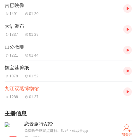
古窑映像
1491
01:20
大缸瀑布
1337
01:29
山公微雕
1221
01:44
饶宝莲剪纸
1079
01:52
九江双蒸博物馆
1288
01:37
主播信息
恋景旅行APP
免费听全球景点讲解。欢迎下载恋景app
加关注