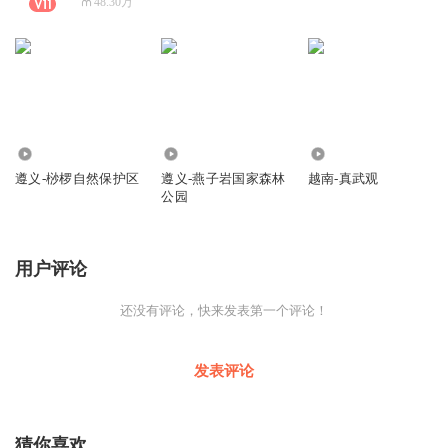
48.30万
422
195
366
遵义-桫椤自然保护区
遵义-燕子岩国家森林
越南-真武观
公园
用户评论
还没有评论，快来发表第一个评论！
发表评论
猜你喜欢