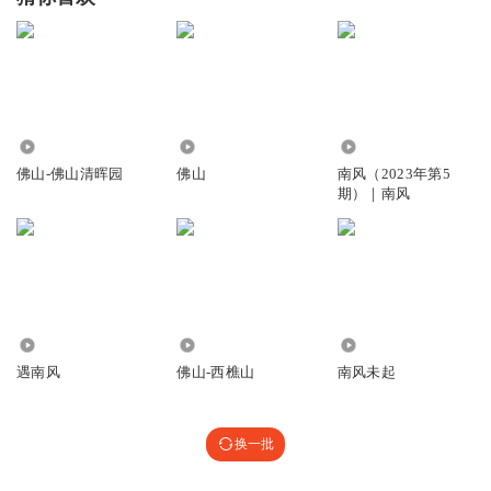
4.55万
3666
581
佛山-佛山清晖园
佛山
南风（2023年第5
期）｜南风
1065
12.98万
12.64万
遇南风
佛山-西樵山
南风未起
换一批