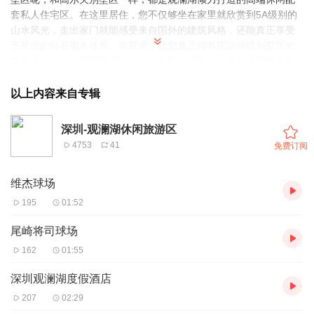
套私人住宅区。在这里居住，您不仅够坐在家里就欣赏到5A级别的
山水风光，走出家门就能感受来自国外的建筑风格，还能真正享受
五星级的钻石服务体系。翡翠湾，让您真正拥有国际顶级别墅区的
世界级享受！翡翠湾这个国际顶级别墅区首先会让您享受到优美的
自然景色。翡翠湾小区的周围就是著名的尾崎将斯球场，那里本身
就是一个有山有水有瀑布还有石壁的世外桃源。除了球场，别墅区
以上内容来自专辑
里还有12座公园，光是公园里的大大小小的湖泊，面积加一起就有8
万平。比较有名的怡翠湖、曡翠湖，同周围的球场风光，还有公园
深圳-观澜湖休闲旅游区
里的业主休闲公林，共同构成了翡翠湾别墅区的山景、湖景、球道
4753
41
免费订阅
三重绝佳风景。绝佳的风景加上翡翠湾别墅区“6000平方米绿地，只
允许生长一栋别墅”的追求目标，还有融合了西班牙传统与美国南加
维杰球场
州悠闲风格的建筑特点，这在高尔夫别墅史上，也是极少见的。除
了世界级的风光和建筑风格，这里的设施和服务，也会是您的享受
195
01:52
内容之一。 随着观澜湖球会10年人文大环境的成熟，越来越多的人
选择了到这里居住。别墅区里的医疗、学校、商业等配套设施都已
尾崎将司球场
经陆续完善。更值得一提的是别墅区的业主公园，公园里设置了
162
01:55
1362米的环山慢跑径、健康登山径等等，业主可以在这里进行定向
越野、攀岩、野营等运动，这在整个观澜湖也是独树一帜的。 世界
深圳观澜湖度假酒店
顶级享受的别墅区，近几年的居住价值、家族传承价值也逐渐明显
207
02:29
起来。因为观澜湖有世界最大的高尔夫球会，国际氛围非常浓厚，