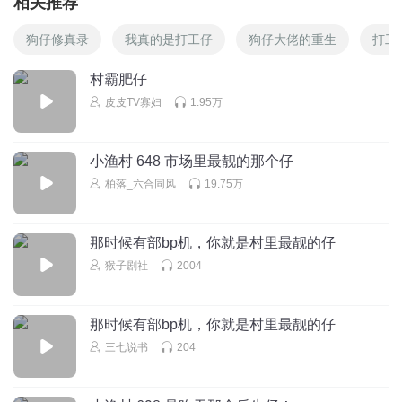
相关推荐
狗仔修真录
我真的是打工仔
狗仔大佬的重生
打工
村霸肥仔
皮皮TV寡妇
1.95万
小渔村 648 市场里最靓的那个仔
柏落_六合同风
19.75万
那时候有部bp机，你就是村里最靓的仔
猴子剧社
2004
那时候有部bp机，你就是村里最靓的仔
三七说书
204