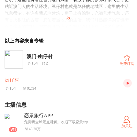
贴近澳门人的生活环境。氹仔村也就是氹仔的老城区，这里的生活
气息很浓，有许多葡式老建筑，房子上有涂鸦，充满艺术气息，还
有香火很旺的古庙，庇佑着当地人的生活。我们耳熟能详的官也街
正是这里的主打，您在这条街上可以找到澳门所有手信名店的分
店，也能看到著名的葡国菜餐厅、中菜菜馆和中式饼家，此外还有
历史悠久的名甜品店。步入氹仔村，您可以品尝莫义记、大利猪扒
以上内容来自专辑
包、水蟹粥等澳门美食，这里吃的不贵，而且还是非常地道的澳门
特色呢。听了链景小秘书讲解的，您是不是已经流口水了呢？其
澳门-凼仔村
实，凼仔村不仅仅有官也这条美食街，更多更丰富的是这条街道后
154
2
免费订阅
面大片大片的老房子，和市民们日复一日的生活。游客朋友，这里
的巷子都很小，错综复杂，如果您没有什么方向感迷路的话，不用
凼仔村
惊慌，因为这小小的事故会将您引到一种澳门市民活色生香的小日
子中去的。希望我的讲解为您提供了帮助，更多精彩内容还待您亲
154
01:34
自去发掘，链景旅行小秘书祝您旅行愉快。
主播信息
恋景旅行APP
免费听全球景点讲解。欢迎下载恋景app
加关注
48.30万