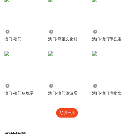
558
3617
123
澳门-澳门
澳门-妈祖文化村
澳门-澳门谭公庙
218
578
391
澳门-澳门玫瑰堂
澳门-澳门旅游塔
澳门-澳门博物馆
换一批