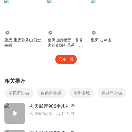
8448
16
136
重庆-重庆歌乐山烈士
金佛山的秘密｜爸爸
重庆-古剑山
陵园
失踪竟因外星茶｜全
家勇闯金佛山
换一批
相关推荐
清风不过街
红的的街道
南街空城
穿越华尔街
玄天武帝906半步神游
麦疯的思远
14.84万