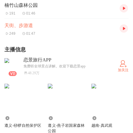
楠竹山森林公园
191
01:46
天街、步游道
249
01:47
主播信息
恋景旅行APP
免费听全球景点讲解。欢迎下载恋景app
加关注
48.29万
422
195
365
遵义-桫椤自然保护区
遵义-燕子岩国家森林
越南-真武观
公园