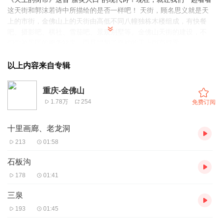
这天街和郭沫若诗中所描绘的是否一样吧！ 天街，顾名思义就是天
上的市街，金佛山上的天街由高低不同八幢独栋木楼组成，有快餐
吧、摄影吧、棋社、雪茄吧、景观别墅等。金佛山天街的建设，不
但弥补景区的服务缺失，而且增加了奇妙的天上街市感受。
以上内容来自专辑
重庆-金佛山
1.78万
254
免费订阅
十里画廊、老龙洞
213
01:58
石板沟
178
01:41
三泉
193
01:45