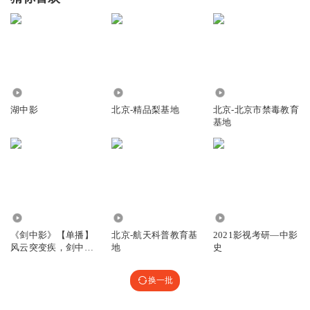
245
181
6763
湖中影
北京-精品梨基地
北京-北京市禁毒教育
基地
16.92万
309
11.60万
《剑中影》【单播】
北京-航天科普教育基
2021影视考研—中影
风云突变疾，剑中影
地
史
重重
换一批