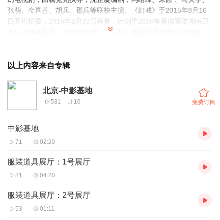
张萌、金喜善、胡兵、邵兵等联袂主演。《幻城》于2015年8月16
日开机拍摄，2016年2月22日杀青，计划于2016年暑假登陆湖南卫
视钻石独播剧场，全剧约60集。《幻城》根据郭敬明的小说改编，
描绘了这样的一个故事：冰族与火族是远古传说中的两大神族，在
一次百年大战之后，火族大败，而冰族——幻雪王国王室的年轻一
代仅剩下卡索（冯绍峰）和樱空释（马天宇）两位王子。在王位更
以上内容来自专辑
迭过程中，卡索先后失去爱人和弟弟樱空释。登上王位后，卡索意
外发现冰族圣地幻雪神山内有邪恶力量存在，他和六位身怀绝技的
北京-中影基地
部族年轻人进入神秘莫测的幻雪神山，与占据神山的渊祭斗智斗
531
10
免费订阅
法。然而当他们打败渊祭强大的四大护法之后，才发现一切都是渊
祭布下的惊天阴谋。期间，卡索费尽艰辛寻找失散的爱人和弟弟，
中影基地
然而樱空释却被渊祭送入火族，记忆全失的他成为了火族王子。当
冰族与火族再次爆发大战时，这对昔日的亲兄弟面临生死对决。最
71
02:20
终关头，正义唤醒良知，兄弟相认，主谋渊祭也得到了应有的惩
罚。需要特别指出的是，《幻城》剧组在怀柔的中影基地至少搭建
服装道具展厅：1号展厅
了6个主要场景，制作投入3.3亿元。其中“无尽海”一景就占地7000
81
04:20
多平方米，约相当于一个国际标准足球场的面积。该剧六成资金用
于特效制作，后期大概有70%到80%的特效，剧方为此接触了国内
服装道具展厅：2号展厅
外十多家公司。在剧情方面，剧组不会套用以往仙侠剧的风格，而
53
01:11
是模仿诸如《权力的游戏》的质感，并选择采用了一种中西结合的