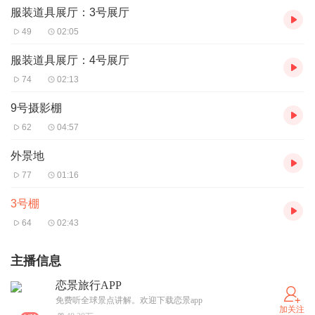
方式。好的，以上就是《幻城》的相关介绍，感谢您的倾听。
服装道具展厅：3号展厅
49
02:05
服装道具展厅：4号展厅
74
02:13
9号摄影棚
62
04:57
外景地
77
01:16
3号棚
64
02:43
主播信息
恋景旅行APP
免费听全球景点讲解。欢迎下载恋景app
加关注