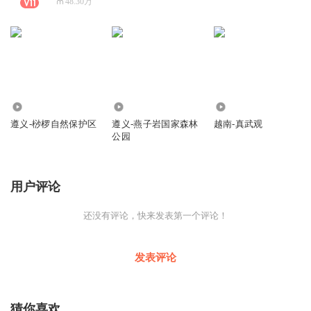
48.30万
422
195
366
遵义-桫椤自然保护区
遵义-燕子岩国家森林
越南-真武观
公园
用户评论
还没有评论，快来发表第一个评论！
发表评论
猜你喜欢