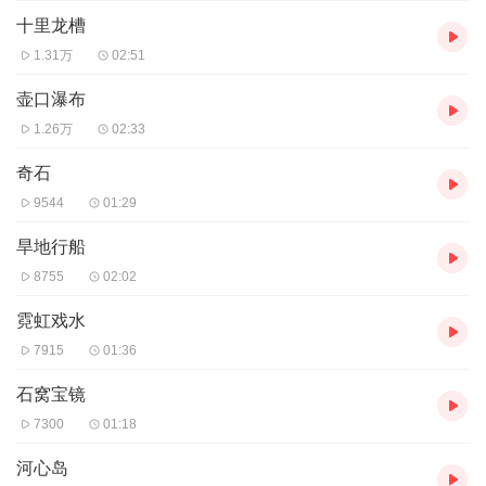
十里龙槽
1.31万
02:51
壶口瀑布
1.26万
02:33
奇石
9544
01:29
旱地行船
8755
02:02
霓虹戏水
7915
01:36
石窝宝镜
7300
01:18
河心岛