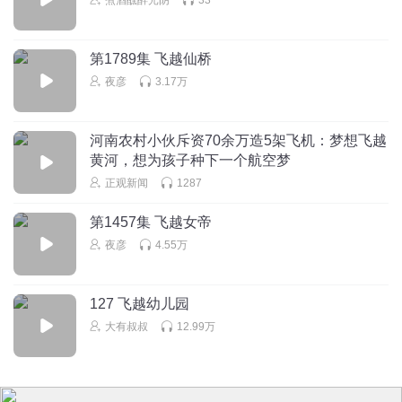
第1789集 飞越仙桥
夜彦
3.17万
河南农村小伙斥资70余万造5架飞机：梦想飞越
黄河，想为孩子种下一个航空梦
正观新闻
1287
第1457集 飞越女帝
夜彦
4.55万
127 飞越幼儿园
大有叔叔
12.99万