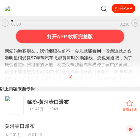
打开APP
飞越黄河助跑线
00:00
01:30
打开APP 收听完整版
亲爱的游客朋友，我们继续往前不一会儿就能看到一段跑道就是香
港明星柯受良97年驾汽车飞越黄河时的助跑线。您也知道吧，为了
庆贺香港回归祖国的怀抱，柯受良驾驶着汽车横跨了宽广的黄河。
但是不知道您是否记得在柯受良驾汽车飞跃黄河不久后，在99年我
们的黄河娃朱朝晖骑摩托车也同样从这里飞过了壶口瀑布的上空。
现场10多万观众和通过卫星收看的全世界30多亿的观众都在第一时
以上内容来自专辑
间看到了这又一飞跃黄河的壮举。这挑战自我；战胜大自然的壮
举；展现了我们黄河儿子的英勇气概。虽然，这样历史性的时刻难
临汾-黄河壶口瀑布
得一遇，但这里痕迹却是永远抹不去的，他们英勇的事迹也铭刻在
9.47万
949
免费订阅
我们心中，彰显了我们中华儿女的爱国、勇敢、朴实之心。好了，
说到这我们今天壶口瀑布之行呢也就快结束了，我的讲解的结束并
黄河壶口瀑布
不是您旅行的结束！亲爱的游客朋友，希望壶口瀑布能带给您一个
难以忘记的旅行！
2.01万
01:53