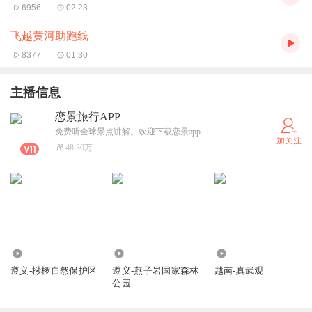
6956
02:23
飞越黄河助跑线
8377
01:30
主播信息
恋景旅行APP
免费听全球景点讲解。欢迎下载恋景app
加关注
48.30万
422
195
366
遵义-桫椤自然保护区
遵义-燕子岩国家森林
越南-真武观
公园