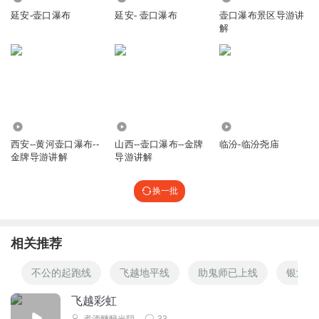
延安-壶口瀑布
延安- 壶口瀑布
壶口瀑布景区导游讲
解
3915
3391
4.22万
西安--黄河壶口瀑布--
山西--壶口瀑布--金牌
临汾-临汾尧庙
金牌导游讲解
导游讲解
换一批
相关推荐
不公的起跑线
飞越地平线
助鬼师已上线
银河战
飞越彩虹
煮酒醺醉光阴
33