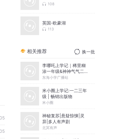
108
英国-欧豪湖
113
相关推荐
换一批
李哪吒上学记｜稀里糊
涂一年级&神神气气二年
级
东海小学广播站
米小圈上学记:一二三年
级 | 畅销出版物
米小圈
神秘复苏|悬疑惊悚|灵
05
异|多人有声剧
北冥有声
05