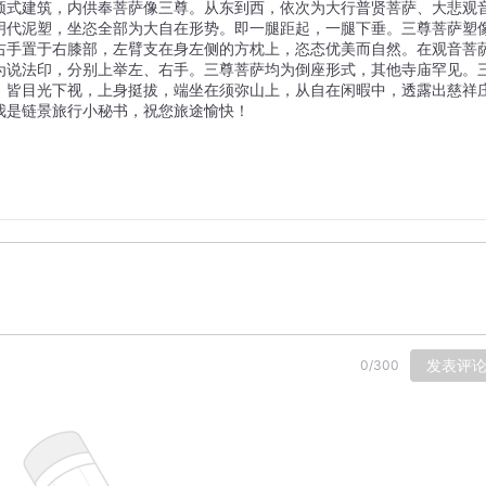
顶式建筑，内供奉菩萨像三尊。从东到西，依次为大行普贤菩萨、大悲观
明代泥塑，坐恣全部为大自在形势。即一腿距起，一腿下垂。三尊菩萨塑
右手置于右膝部，左臂支在身左侧的方枕上，恣态优美而自然。在观音菩
为说法印，分别上举左、右手。三尊菩萨均为倒座形式，其他寺庙罕见。
，皆目光下视，上身挺拔，端坐在须弥山上，从自在闲暇中，透露出慈祥
我是链景旅行小秘书，祝您旅途愉快！
发表评
0
/
300