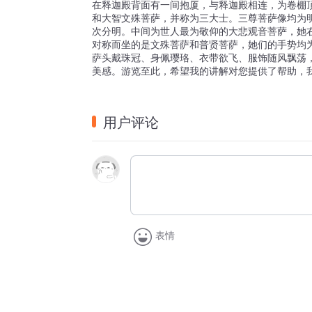
在释迦殿背面有一间抱厦，与释迦殿相连，为卷棚
和大智文殊菩萨，并称为三大士。三尊菩萨像均为
次分明。中间为世人最为敬仰的大悲观音菩萨，她
对称而坐的是文殊菩萨和普贤菩萨，她们的手势均
萨头戴珠冠、身佩璎珞、衣带欲飞、服饰随风飘荡
美感。游览至此，希望我的讲解对您提供了帮助，
用户评论
表情