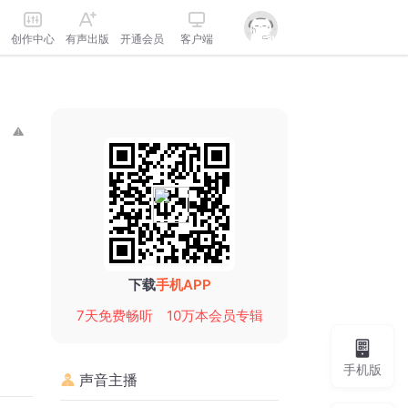
创作中心
有声出版
开通会员
客户端
下载
手机APP
7天免费畅听
10万本会员专辑
手机版
声音主播