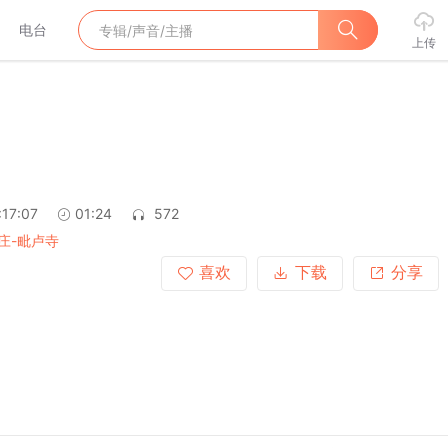
电台
上传
:17:07
01:24
572
庄-毗卢寺
喜欢
下载
分享