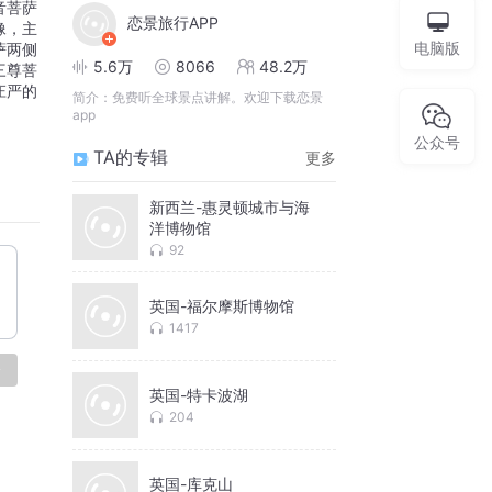
音菩萨
恋景旅行APP
像，主
电脑版
萨两侧
5.6万
8066
48.2万
三尊菩
庄严的
简介：
免费听全球景点讲解。欢迎下载恋景
app
公众号
TA的专辑
更多
新西兰-惠灵顿城市与海
洋博物馆
92
英国-福尔摩斯博物馆
1417
论
英国-特卡波湖
204
英国-库克山