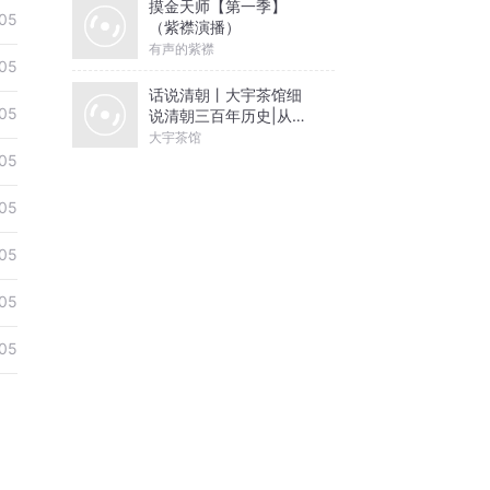
摸金天师【第一季】
05
（紫襟演播）
有声的紫襟
05
话说清朝丨大宇茶馆细
05
说清朝三百年历史|从努
尔哈赤到末代皇帝溥仪|
大宇茶馆
康熙雍正乾隆
05
05
05
05
05