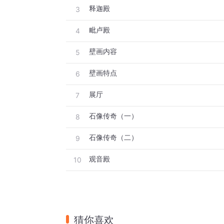
释迦殿
3
毗卢殿
4
壁画内容
5
壁画特点
6
展厅
7
石像传奇（一）
8
石像传奇（二）
9
观音殿
10
猜你喜欢