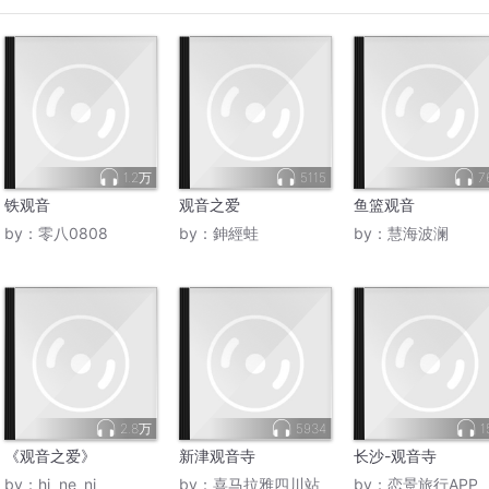
1.2万
5115
7
铁观音
观音之爱
鱼篮观音
by：
零八0808
by：
鉮經蛙
by：
慧海波澜
2.8万
5934
1
《观音之爱》
新津观音寺
长沙-观音寺
by：
hi_ne_ni
by：
喜马拉雅四川站
by：
恋景旅行APP