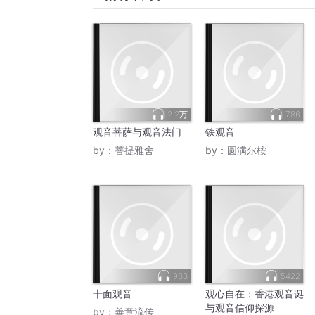
2.2万
786
观音菩萨与观音法门
铁观音
by：
菩提雅舍
by：
圆满尔桉
983
5422
十面观音
观心自在：香港观音诞
与观音信仰探源
by：
善意流传