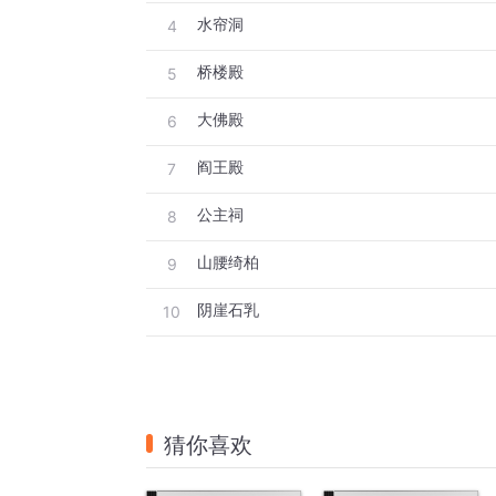
水帘洞
4
桥楼殿
5
大佛殿
6
阎王殿
7
公主祠
8
山腰绮柏
9
阴崖石乳
10
猜你喜欢