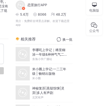
钟乳，
恋景旅行APP
是没有
电脑版
成了现
5.6万
8066
48.2万
简介：
免费听全球景点讲解。欢迎下载恋景
app
公众号
相关推荐
换一批
李哪吒上学记｜稀里糊
涂一年级&神神气气二年
级
东海小学广播站
米小圈上学记:一二三年
论
级 | 畅销出版物
米小圈
神秘复苏|悬疑惊悚|灵
异|多人有声剧
北冥有声