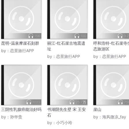
156
100
3.
昆明-温泉摩崖石刻群
丽江-红石崖古地震遗
呼和浩特-红石崖寺
址
态旅游区
by：
恋景旅行APP
by：
恋景旅行APP
by：
恋景旅行APP
1023
25.7万
75
三阴性乳腺癌能治好吗
书湖阴先生壁 宋 王安
崖山
石
by：
孙华贵
by：
海风微凉_fay
by：
小巧小玲