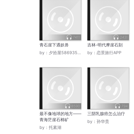
7411
2431
青石崖下遇妖兽
吉林-明代摩崖石刻
by：
夕拾屋586935130
by：
恋景旅行APP
6590
794
最不像地球的地方——
三阴乳腺癌怎么治疗
青海茫崖石棉矿
by：
孙华贵
by：
托素湖