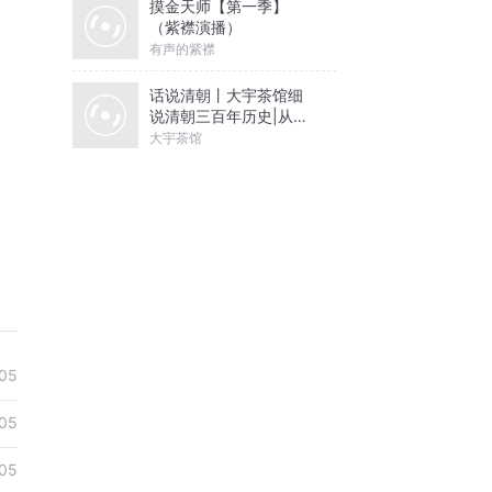
摸金天师【第一季】
（紫襟演播）
有声的紫襟
话说清朝丨大宇茶馆细
说清朝三百年历史|从努
尔哈赤到末代皇帝溥仪|
大宇茶馆
康熙雍正乾隆
05
05
05