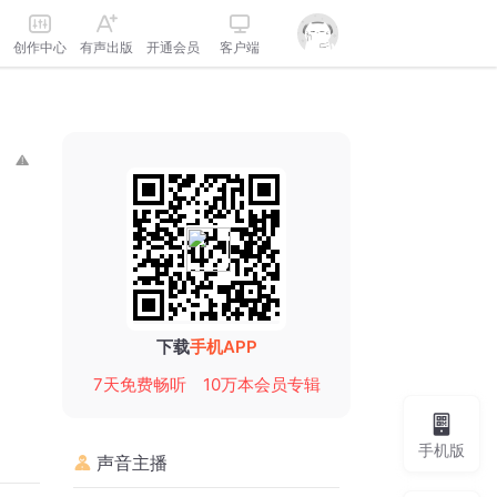
创作中心
有声出版
开通会员
客户端
下载
手机APP
7天免费畅听
10万本会员专辑
手机版
声音主播