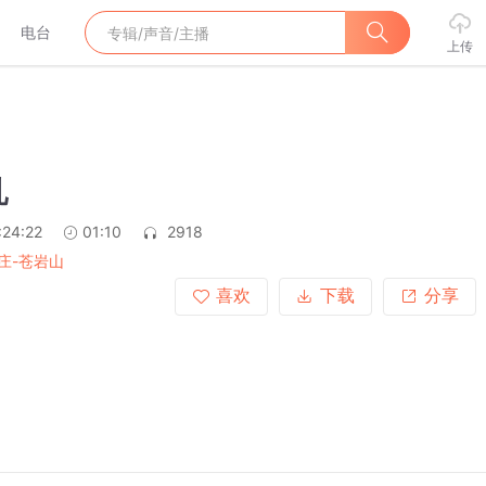
电台
上传
乳
:24:22
01:10
2918
庄-苍岩山
喜欢
下载
分享