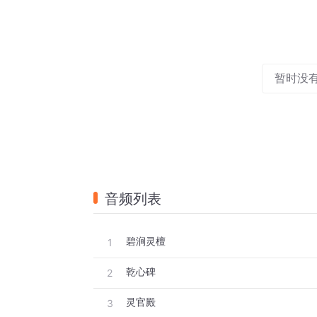
暂时没
音频列表
碧涧灵檀
1
乾心碑
2
灵官殿
3