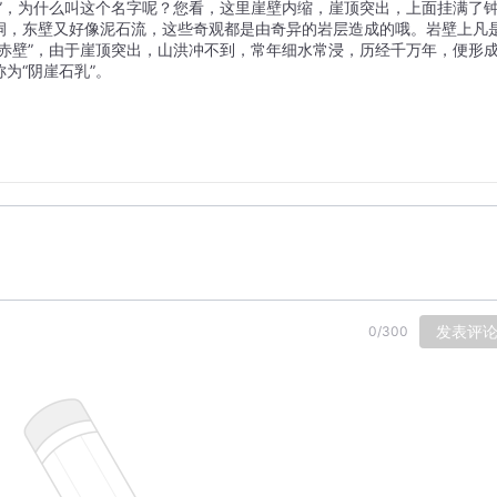
”，为什么叫这个名字呢？您看，这里崖壁内缩，崖顶突出，上面挂满了
洞，东壁又好像泥石流，这些奇观都是由奇异的岩层造成的哦。岩壁上凡
赤壁”，由于崖顶突出，山洪冲不到，常年细水常浸，历经千万年，便形
为“阴崖石乳”。
发表评
0
/
300