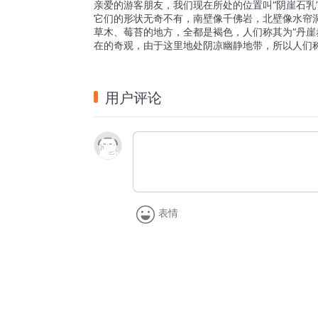
亲爱的游客朋友，我们现在所处的位置叫“阴崖石乳
它们的形状无奇不有，南壁像千佛岩，北壁像水帘
草木、莓苔的地方，全都是褐色，人们称其为“丹崖
在的奇观，由于这里地处阴凉幽静地带，所以人们称
用户评论
表情