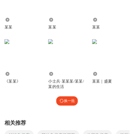
[02:58.03]偶尔停下脚步，进来坐坐
[03:01.77]都是阿桑木的顾客
3334
5.40万
7.53万
[03:07.37]简陋拥挤的房间，破旧不堪
某某
某某
某某
[03:11.18]摆着很多的饮料
[03:15.69]他们喝着，感觉很好
[03:18.63]似乎这就是幸福
[03:22.47]墙壁掉了颜色，尘土在飞扬
[03:29.73]他始终面带笑容，他也很满足
1.08万
574
18.92万
[03:33.86]养活自己深爱的家人
《某某》
小士兵·某某某/某某/
某某｜盛夏
[03:38.11]
某的生活
[03:38.96]他就坐在杂货店里面
换一批
[03:42.32]把快乐放在柜子上面
[03:46.27]安静看着我对他微笑
[03:49.61]重复你好你好
相关推荐
[03:53.82]我就站在杂货店外面