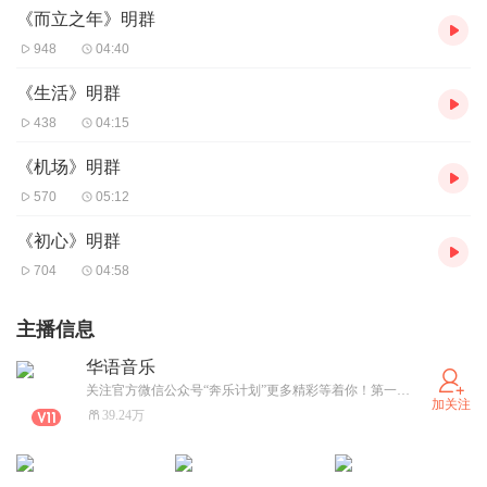
[00:35.31]由北向南的走着
《而立之年》明群
[00:39.63]随着心情，走走停停
948
04:40
[00:42.90]看看苏丹的风景
《生活》明群
[00:46.86]这里没有冬季
438
04:15
[00:50.09]一年都是夏天
《机场》明群
[00:54.44]我们就像过客，来了又走
570
05:12
[00:58.06]他们早已经习惯
《初心》明群
[01:03.83]住在教堂旁边，经常来到
704
04:58
[01:08.42]阿桑木的杂货店
[01:11.68]他很客气，对我说着
主播信息
[01:14.80]并不流利的英语
华语音乐
[01:18.71]穿着蓝色球衣，凌乱的头发
关注官方微信公众号“奔乐计划”更多精彩等着你！第一时间发布最新最潮的华语流行音乐，不容错过！
[01:26.25]他不迎合别人，他做着自己
加关注
39.24万
[01:30.02]我看得懂你阿拉伯男人
[01:34.19]