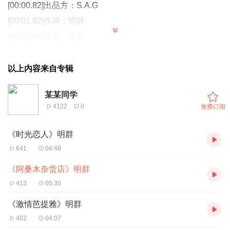
[00:00.82]出品方：S.A.G
[00:01.82]作词：明群
[00:04.98]作曲：明群
[00:07.39]制作人：姜北生@S.A.G
[00:09.21]编曲：牛牧
以上内容来自专辑
[00:11.69]吉他：牛牧、喜子
某某同学
[00:15.02]和声：耿楚
4122
0
免费订阅
[00:17.47]演唱监制：耿楚
[00:20.45]录音师：张俊@S.A.G、耿楚
《时光恋人》明群
[00:22.84]混音师：姜北生@S.A.G
641
04:48
[00:26.69]母带：姜北生@S.A.G
《阿桑木杂货店》明群
[00:29.78]录音棚：S.A.G录音棚
413
05:30
[00:30.00]版权所有方：北京博生兄弟文化传播有限公司
《激情芭提雅》明群
[00:30.81]
402
04:07
[00:32.03]我坐着卡车，摇摇晃晃