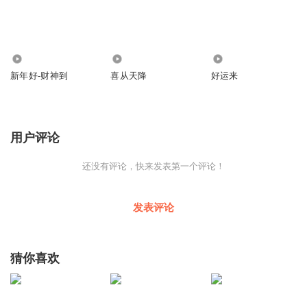
[01:35.36]他就坐在杂货店里面
[01:38.77]把快乐放在柜子上面
[01:42.65]安静看着我对他微笑
3
3
0
[01:45.75]重复你好你好
新年好-财神到
喜从天降
好运来
[01:50.17]我就站在杂货店外面
[01:53.82]阿桑木请我进去坐坐
[01:57.65]我注视他呆笑的样子
用户评论
[02:01.36]给他一个拥抱
还没有评论，快来发表第一个评论！
[02:06.02]阿桑木阿桑木阿桑木阿桑木
[02:34.13]
发表评论
[02:35.54]杂货店的对面，干裂的小路
[02:39.25]人们匆忙的走着
[02:43.32]他抬起头来，靠着窗台
猜你喜欢
[02:46.73]招呼熟悉的朋友
[02:50.44]街上没有路灯，幽暗的黑夜