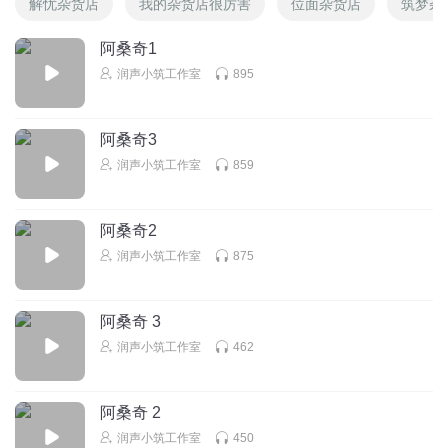
解忧杂货店
我的杂货店很厉害
位面杂货店
筑梦杂
[03:57.55]阿桑木请我进去坐坐
阿桑奇1
[04:01.38]我注视他呆笑的样子
润声小筑工作室
895
[04:05.09]给他一个拥抱
[04:08.85]也许明天我将要离去
[04:12.55]回到属于自己的城市
阿桑奇3
润声小筑工作室
859
[04:16.27]迈达尼不会让你忧伤
[04:19.97]只要你好你好
[04:23.89]也许永远我不再回来
阿桑奇2
润声小筑工作室
875
[04:27.51]杂货店只能用来回忆
[04:31.34]每当想起你的时候
[04:34.89]为你唱一首歌
阿桑奇 3
润声小筑工作室
462
[04:38.86]阿桑木阿桑木阿桑木阿桑木
阿桑奇 2
润声小筑工作室
450