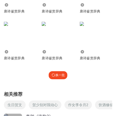
心意，出于讨好，也是出于畏惧，谎报才至一更。过去的本子都
回复
6587
9213
7549
2019-05-15
0
作“一更”，清吕种玉《言鲭》引作“六更”，“六更”似太直，不如“一
唐诗鉴赏辞典
唐诗鉴赏辞典
唐诗鉴赏辞典
更”含义丰富深刻，具有讽刺意味。尽管天已大亮，饮宴并未停止，
秋语荷塘
回复 @
明媚阳光_p8
:
谢谢
衣香清浅，烛树烟轻，场面仍是那样的豪华绮丽，然而歌女歌声娇
弱，舞伎舞步踉跄，妃嫔泪眼泓泓，都早已不堪驱使了。在秦王的
威严之下，她们只得强打着精神奉觞上寿。“青琴醉眼泪泓泓”，诗歌
彤如
以冷语作结，气氛为之一变，显得跌宕生姿，含蓄地表达了惋惜、
身驱黎元热，心遣秦王游。把火风不起，波摇水更流。百岁
哀怨、讥诮等等复杂的思想感情，使读者感到余意无穷。
看易过，日昳海西头。永夜如有待，劳君重相守。
4476
3.32万
1181
回复
2019-09-28
1
唐诗鉴赏辞典
唐诗鉴赏辞典
唐诗鉴赏辞典
明媚阳光_p8
仙人烛树蜡烟轻，清琴醉眼泪泓(hóng)泓。 仙人形的烛树光
换一批
芒四射，轻烟濛濛，嫔妃们心满意足，一双双醉眼清泪盈
盈。 仙人烛树：雕刻着神仙的烛台上插有多枝蜡烛，形状似
树。清琴：即青琴，传说中的神女。这里指宫女。泪泓泓：
相关推荐
眼泪汪汪，泪眼盈盈。
回复
2019-05-15
1
生日贺文
贺少别对我动心
作女李令月2
饮酒修仙
秋语荷塘
回复 @
明媚阳光_p8
:
好吧