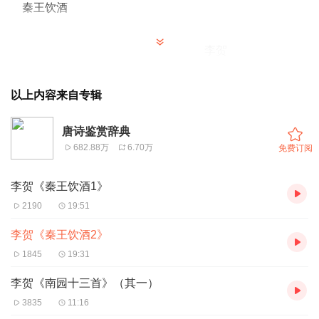
秦王饮酒
李贺
秦王骑虎游八极，剑光照空天自碧。
以上内容来自专辑
唐诗鉴赏辞典
羲和敲日玻璃声，劫灰飞尽古今平。
682.88万
6.70万
免费订阅
龙头泻酒邀酒星，金槽琵琶夜枨枨
chéng
。
李贺《秦王饮酒1》
2190
19:51
洞庭雨脚来吹笙，酒酣喝月使倒行。
李贺《秦王饮酒2》
1845
19:31
银云栉栉瑶殿明，宫门掌事报一更。
李贺《南园十三首》（其一）
3835
11:16
花楼玉凤声娇狞，海绡红文香浅清，黄娥跌舞千年觥。