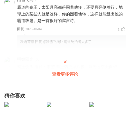
角，香象渡河，无形迹可求。“剑光照天天自碧”，运用夸张手法，开
霸道的秦王，太阳月亮都得围着他转，还要月亮倒着行，地
拓了境界，使之与首句中的“游八极”相称。第三句“羲和敲日玻璃
球上的某些人就是这样，你的围着他转，这样就能显出他的
声”，注家有的解释为“日月顺行，天下安平之意”；有的说是形容秦
霸道跋扈。是一首很好的寓言诗。
王威力大，“直如羲和之可以驱策白日”。羲和，御日车的神。因为秦
王剑光照天，天都为之改容，羲和畏惧秦王的剑光，惊惶地“敲日”逃
回复
2025-10-04
1
跑了。第四句正面写秦王的武功。由于秦王勇武绝伦，威力无比，
战火扑灭了，劫灰荡尽了，四海之内呈现出一片升平的景象。
秋语荷塘
回复 @
踏雪飞鸿L
:
霸道统治者太多了
天下太平，秦王洋洋得意，不再励精图治，而是沉湎于声歌宴
明媚阳光_p8
乐之中，过着花天酒地的生活。从第五句起都是描写秦王寻欢作乐
的笔墨。“龙头泻酒邀酒星”极言酒喝得多。一个“泻”字，写出了酒流
秦王饮酒 唐代：李贺 秦王骑虎游八极，剑光照空天自碧。
如注的样子；一个“邀”字，写出了主人的殷勤。“金槽琵琶夜枨枨”形
秦王骑着猛虎般的骏马，巡游八方，武士们的宝剑照射得天
查看更多评论
容乐器精良，声音优美：“洞庭雨脚来吹笙”描述笙的吹奏声飘忽幽
空一片碧光。 秦王：一说指唐德宗李适（kuò），他做太子
冷，绵延不绝。“酒酣喝月使倒行”是神来之笔，有情有景，醉态可
时被封为雍王，雍州属秦地，故又称秦王，曾以天下兵马元
掬，气势凌人。这位秦王饮酒作乐，闹了一夜，还不满足。他试图
帅的身份平定史朝义，又以关内元帅之职出镇咸阳，防御吐
猜你喜欢
喝月倒行，阻止白昼的到来，以便让他尽情享乐，作无休无止的长
蕃。一说指秦始皇，但篇中并未涉及秦代故事。一说指唐太
夜之饮。这既是显示他的威力，又是揭示他的暴戾恣睢。
宗李世民，他做皇帝前是秦王。 羲(xī)和敲日玻璃声，劫灰
飞尽古今平。 命令羲和敲着太阳开道，发出玻璃声响，劫火
“银云栉栉瑶殿明，宫门掌事报一更”。五更已过，空中的云彩变
的余灰已经散尽，国家太平呈祥。 羲和：传说中为太阳驾车
白了，天已经亮了，大殿里外通明。掌管内外宫门的人深知秦王的
的神。敲日：说