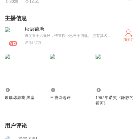
3029
18:51
李贺写诗，题旨多在“笔墨蹊径”之外。他写古人古事，大多用以
主播信息
影射当时的社会现实，或借以表达自己郁闷的情怀和隐微的意绪。
没有现实意义的咏古之作，在他的集子里是很难找到的。这首诗题
秋语荷塘
为《秦王饮酒》，却“无一语用秦国故事”（王琦《李长吉诗歌汇
虚度五十六春秋，传道授业已三十四载。 徒有其名，但自强不息的精神至死秉持。 不愿与不齿之人宣战。受到误解多多，承受压力多多，淡然一笑，只当是过眼云烟。 喜欢独处，公平交往，说真话，讲实情，坚信世上好人多！ 崇拜辛弃疾一人，只为他是真正的文武集于一身而不只是擂动战鼓摇旗呐喊的一类。 优缺点皆突出，自己喜欢跟自己叫板。理想是有生之年骑车跑够十万公里。 自豪的事情是妻贤子孝，自己的个性很容易得到他们的理解和原谅。每日笑声常伴，此生所图，莫过于此。 坚信自己以后的文字会更精彩！我的公众号:秋语荷塘
解》），因而可以判定它写的不是秦始皇。诗共十五句，分成两个
加关注
54.37万
部分，前面四句写武功，后面十一句写饮酒，可见重点放在饮酒
上。诗人笔下的饮酒场面是“恣饮沉湎，歌舞杂沓，不卜昼夜”（姚文
燮《昌谷集注》）。诗中的秦王既勇武豪雄，战功显赫，又沉湎于
歌舞宴乐，过着腐朽的生活，是一位功与过都比较突出的君主。唐
德宗李适正是这样的人。他即位以前，曾以兵马元帅的身分平定史
朝义之乱，又以关内元帅的头衔出镇咸阳，抗击吐蕃。即位后，见
祸乱已平，国家安泰，便纵情享乐。这首诗是借写秦始皇的恣饮沉
114
6216
1.03万
湎，隐含对德宗的讽喻之意。
玻璃球游戏 黑塞
三曹诗选评
1965年诺奖《静静的
顿河》
前四句写秦王的威仪和他的武功，笔墨经济，形象鲜明生动。
首句的“骑虎”二字极富表现力。虎为百兽之王，生性凶猛，体态威
严，秦王骑着它周游各地，谁不望而生畏？它把抽象的、难于捉摸
用户评论
的“威”变成具体的浮雕般的形象，使之深深地铭刻在读者的脑子里。
次句借用“剑光”显示秦王勇武威严的身姿，十分传神，却又如羚羊挂
踏雪飞鸿L