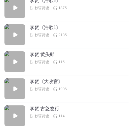
李贺《浩歌2》
秋语荷塘
1875
听友77776005
报说一更，也挡不住天明，歌舞升平自欺欺人，不会有好结
李贺《浩歌1》
果的。
秋语荷塘
2135
回复
2019-01-19
1
秋语荷塘
回复 @
听友77776005
:
是啊是啊！
李贺 黄头郎
秋语荷塘
115
再生缘_xy
🎄🌵🐩🐎🦍🦏🕊🐉
李贺《大收官》
回复
2019-12-17
0
秋语荷塘
1906
明媚阳光_p8
花楼玉凤声娇狞，海绡(xiāo)红文香浅清， 灯火辉煌的楼上，
李贺 古悠悠行
歌女们的声音娇弱乏困，绡纱红衣轻轻飘动，散发出淡淡的
秋语荷塘
114
清芬。 花楼玉凤：指歌女。娇狞：形容歌声娇柔而有穿透
力。狞字大约是当时的一种赞语，含有不同寻常之类的意