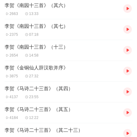
李贺《南园十三首》（其六）
仙人烛树蜡烟轻，青琴醉眼泪泓泓。
2663
13:33
秦王骑着猛虎般的骏马，巡游八方，武士们的宝剑照射得天空一片
李贺《南园十三首》（其七）
碧光。
命令羲和敲着太阳开道，发出玻璃声响，劫火的余灰已经散尽，国
2375
07:18
家太平呈祥。
李贺《南园十三首》（十三）
大壶的龙头倾泻着美酒，请来了酒星，弦架镶金的琵琶夜间弹得枨
枨响。
2654
14:58
像落在洞庭湖上的雨点，那是乐人吹笙，秦王酒兴正浓，喝令月亮
李贺《金铜仙人辞汉歌并序》
退行。
银白色的浮云辉映得整齐的宫殿亮晶晶，宫门上报时的人已经报了
3875
27:32
一更。
灯火辉煌的楼上，歌女们的声音娇弱乏困，绡纱红衣轻轻飘动，散
李贺《马诗二十三首》（其四）
发出淡淡的清芬。
4137
23:55
一群黄衣女郎舞蹈着，高举酒杯祝寿歌颂。
仙人形的烛树光芒四射，轻烟濛濛，嫔妃们心满意足，一双双醉眼
李贺《马诗二十三首》（其五）
清泪盈盈。
4184
12:22
这首诗是李贺的代表作之一，也是唐诗宝库中一颗散发出异彩
李贺《马诗二十三首》（其二十三）
的明珠。