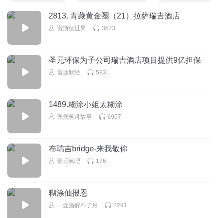
2813. 青藏黄金圈（21）拉萨瑞吉酒店
宙斯侃世界
3573
圣元环保为子公司瑞吉酒店项目提供9亿担保
雷达财经
583
1489.糊涂小姐太糊涂
兜兜爸讲故事
6957
布瑞吉bridge-来我敬你
音乐氧吧
176
糊涂仙报恩
一壶酒醉不了月
2291