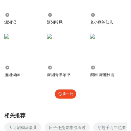
231
5075
1.87万
潇湘记
潇湘吟风
老小糊涂仙儿
3591
2726
8313
潇湘烟雨
潇湘青年家书
潮剧-潇湘秋雨
换一批
相关推荐
大明朝糊涂事儿
日子还是要糊涂着过
穿越千万年也要寻