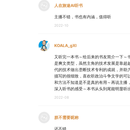
人在旅途AI听书
主播不错，书也有内涵，值得听
2022-10
KOALA_gXl
又听完一本书～给后来的书友简介一下～
是爽文类型，虽然主角的技术发展是靠超
代的技术做出垄断技术专利的成就，并助
描写的很细致，喜欢听政治斗争文学的可
和方法不知道是不是真的有用～再说主播
深入听书的感受～本书从头到尾能明显听
2022-08
朕不需要昵称
还不错