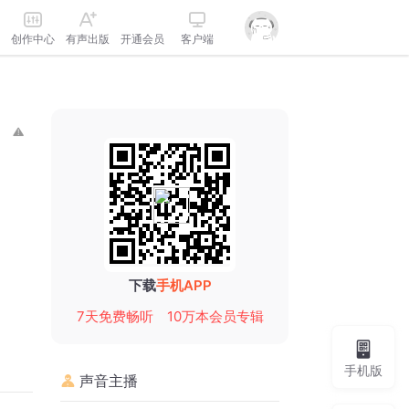
创作中心
有声出版
开通会员
客户端
下载
手机APP
7天免费畅听
10万本会员专辑
手机版
声音主播