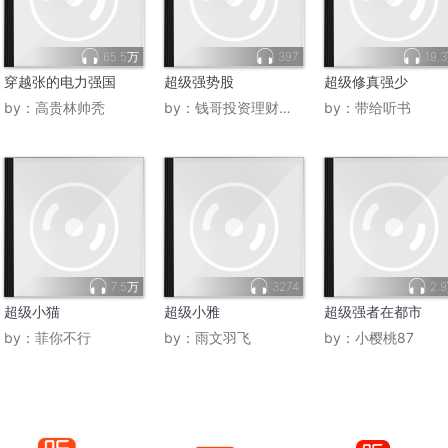
65.5万
397
19.
穿越张的电力强国
超级强势股
超级修真强少
by：
高贵林帅秃
by：
钱哥投资理财读书圈
by：
带给听书
7.5万
3274
2.
超级小猫
超级小雅
超级强者在都市
by：
菲你不行
by：
雨文羽飞
by：
小樱桃87