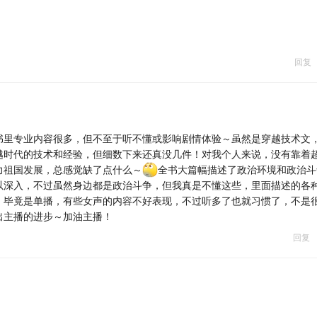
回复
书里专业内容很多，但不至于听不懂或影响剧情体验～虽然是穿越技术文
越时代的技术和经验，但细数下来还真没几件！对我个人来说，没有靠着
力祖国发展，总感觉缺了点什么～
全书大篇幅描述了政治环境和政治斗
以深入，不过虽然身边都是政治斗争，但我真是不懂这些，里面描述的各
，毕竟是单播，有些女声的内容不好表现，不过听多了也就习惯了，不是
出主播的进步～加油主播！
回复