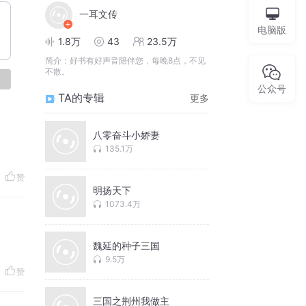
一耳文传
电脑版
1.8万
43
23.5万
简介：
好书有好声音陪伴您，每晚8点，不见
不散。
论
公众号
TA的专辑
更多
八零奋斗小娇妻
135.1万
赞
明扬天下
1073.4万
魏延的种子三国
9.5万
赞
三国之荆州我做主