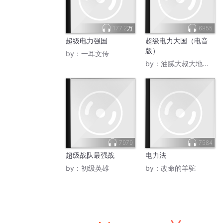
177.2万
6955
超级电力强国
超级电力大国（电音
版）
by：
一耳文传
by：
油腻大叔大地肥哥
7979
7584
超级战队最强战
电力法
by：
初级英雄
by：
改命的羊驼