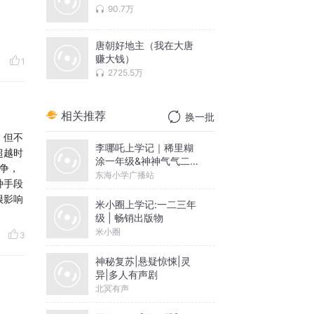
90.7万
唐朝好地主（我在大唐
赚大钱）
1
2725.5万
相关推荐
换一批
，但不
李哪吒上学记｜稀里糊
超越时
涂一年级&神神气气二年
争，
级
东海小学广播站
种手段
很影响
米小圈上学记:一二三年
级 | 畅销出版物
米小圈
3
神秘复苏|悬疑惊悚|灵
异|多人有声剧
北冥有声