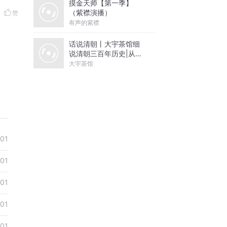
摸金天师【第一季】
（紫襟演播）
赞
有声的紫襟
话说清朝丨大宇茶馆细
说清朝三百年历史|从努
尔哈赤到末代皇帝溥仪|
大宇茶馆
康熙雍正乾隆
-01
-01
-01
-01
-01