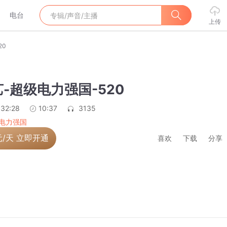
电台
上传
20
-超级电力强国-520
:32:28
10:37
3135
电力强国
元/天 立即开通
喜欢
下载
分享