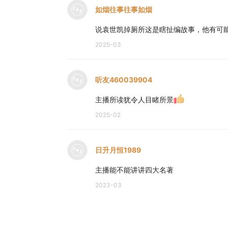
如烟往事往事如烟
说袁世凯掉厕所这是瞎扯编故事，他有可
2025-03
听友460039904
主播所读犹令人目睹所景
2025-02
日升月恒1989
主播能不能讲讲四大名著
2023-03