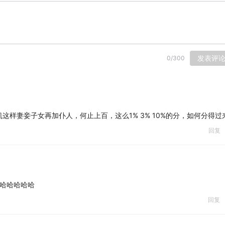
发表评
0
/
300
这样妻妾子女再加仆人，何止上百，这么1% 3% 10%的分，如何分得过
回复
 哈哈哈哈哈
回复