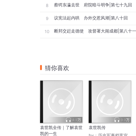
蔡锷东瀛去世 府院暗斗明争|第七十九回
8
议宪法起内哄 办外交惹风潮|第八十回
9
断邦交赶走德使 攻督署大闹成都|第八十
10
猜你喜欢
4.9万
9.9万
袁世凯全传｜了解袁世
袁世凯传
凯的一生
by：
历史军事档案室