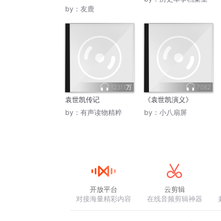
by：
友鹿
1231.1万
7082
袁世凯传记
《袁世凯演义》
by：
有声读物精粹
by：
小八扇屏
开放平台
云剪辑
对接海量精彩内容
在线音频剪辑神器