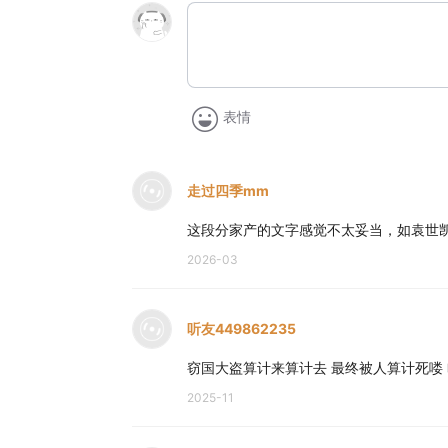
表情
走过四季mm
这段分家产的文字感觉不太妥当，如袁世凯
2026-03
听友449862235
窃国大盗算计来算计去 最终被人算计死喽
2025-11