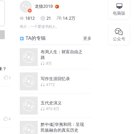
龙猫2019
电脑版
1812
21
14.2万
简介：
一个爱读书的人。
论
TA的专辑
更多
公众号
布局人生：财富自由之
路
9万
来？
2
写作生涯回忆录
4772
五代史演义
970.6万
4
黔中魂|华夷和同：呈现
民族融合的真实历史