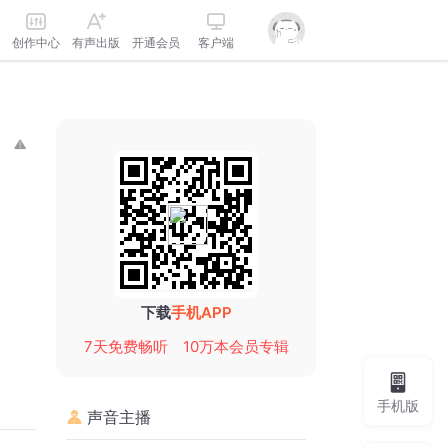
创作中心
有声出版
开通会员
客户端
下载
手机APP
7天免费畅听
10万本会员专辑
手机版
声音主播