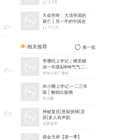
3.2万
天命所终：大清帝国的
衰亡 | 另一半的中国史
11.3万
1
相关推荐
换一批
李哪吒上学记｜稀里糊
涂一年级&神神气气二年
1
级
东海小学广播站
米小圈上学记:一二三年
级 | 畅销出版物
米小圈
神秘复苏|悬疑惊悚|灵
2
异|多人有声剧
北冥有声
摸金天师【第一季】