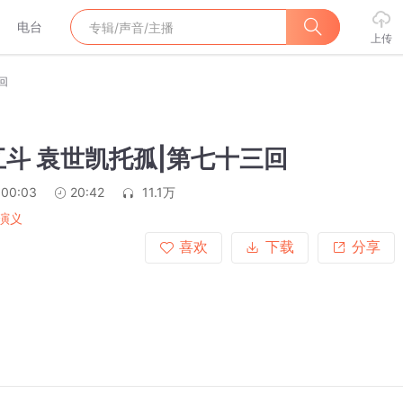
电台
上传
回
斗 袁世凯托孤|第七十三回
:00:03
20:42
11.1万
演义
喜欢
下载
分享