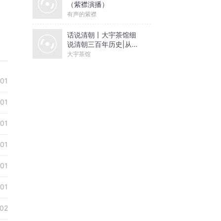
（紫襟演播）
有声的紫襟
话说清朝丨大宇茶馆细
说清朝三百年历史|从努
尔哈赤到末代皇帝溥仪|
大宇茶馆
康熙雍正乾隆
-01
-01
-01
-01
-01
-01
02