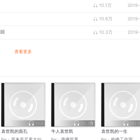
10.1万
2019-
10.6万
2019-
一回
10.3万
2019-
查看更多
3108
192.4万
262.
袁世凯的面孔
牛人袁世凯
袁世凯的一生
by：
原来是尺素大仙
by：
声播世界
by：
杵峰工作室