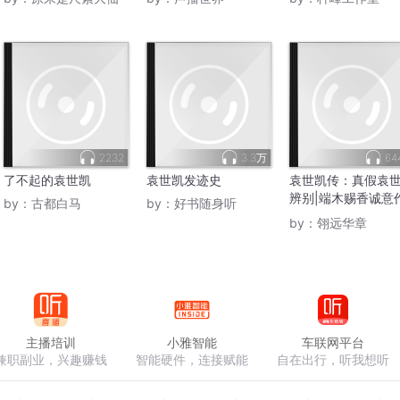
2232
3.3万
64
了不起的袁世凯
袁世凯发迹史
袁世凯传：真假袁
辨别|端木赐香诚意
by：
古都白马
by：
好书随身听
品
by：
翎远华章
主播培训
小雅智能
车联网平台
兼职副业，兴趣赚钱
智能硬件，连接赋能
自在出行，听我想听