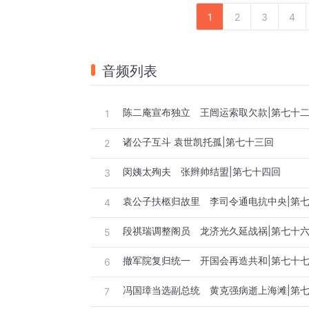
1
2
3
4
音频列表
陈二庵宣布独立 王闿运索取欠款|第七十
1
诸公子互斗 袁世凯托孤|第七十三回
2
闵姨太殉夫 张辫帅结盟|第七十四回
3
袁公子扶柩归故里 李司令通电抗中央|第
4
段祺瑞调整阁员 龙济光久延战祸|第七十
5
撤军院复归统一 开国会再造共和|第七十
6
冯国璋当选副总统 黄克强病逝上海滩|第
7