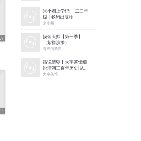
米小圈上学记:一二三年
级 | 畅销出版物
米小圈
摸金天师【第一季】
1万
（紫襟演播）
有声的紫襟
话说清朝丨大宇茶馆细
说清朝三百年历史|从努
尔哈赤到末代皇帝溥仪|
大宇茶馆
康熙雍正乾隆
03