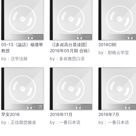
1273
1981
05-13《論語》楊瓊華
《[多叔高分晨读团]
2016CBE
教授
2016年05月期 合辑》
by：
耶格云学堂
by：
汉学法脉
by：
多叔雅思口语
4.5万
2423
31
早安2016
2016年11月
2016年7月
by：
正信期货频道
by：
一番日本语
by：
一番日本语