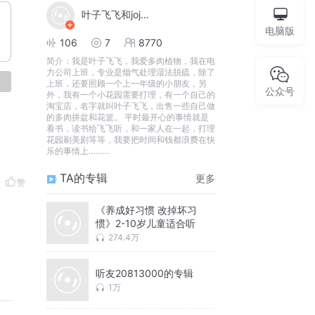
叶子飞飞和jojo0o0
电脑版
106
7
8770
简介：
我是叶子飞飞，我爱多肉植物，我在电
力公司上班，专业是烟气处理湿法脱硫，除了
论
上班，还要照顾一个上一年级的小朋友，另
公众号
外，我有一个小花园需要打理，有一个自己的
淘宝店，名字就叫叶子飞飞，出售一些自己做
的多肉拼盆和花篮。 平时最开心的事情就是
看书，读书给飞飞听，和一家人在一起，打理
花园刷美剧等等，我要把时间和钱都浪费在快
乐的事情上………
TA的专辑
更多
赞
《养成好习惯 改掉坏习
惯》2-10岁儿童适合听
274.4万
听友20813000的专辑
1万