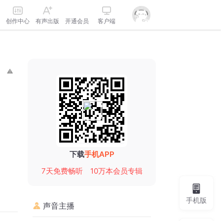
创作中心
有声出版
开通会员
客户端
下载
手机APP
7天免费畅听
10万本会员专辑
手机版
声音主播