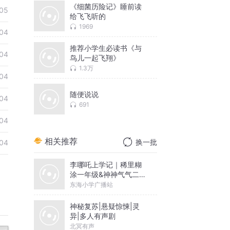
《细菌历险记》睡前读
05
给飞飞听的
1969
04
推荐小学生必读书《与
04
鸟儿一起飞翔》
1.3万
04
随便说说
04
691
04
相关推荐
换一批
04
李哪吒上学记｜稀里糊
涂一年级&神神气气二年
级
东海小学广播站
神秘复苏|悬疑惊悚|灵
异|多人有声剧
北冥有声