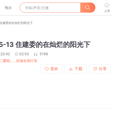
电台
上传
-13 住建委的在灿烂的阳光下
-05-13 住建委的在灿烂的阳光下
:22:42
02:50
5196
二重唱……洪湖水浪打浪
喜欢
下载
分享