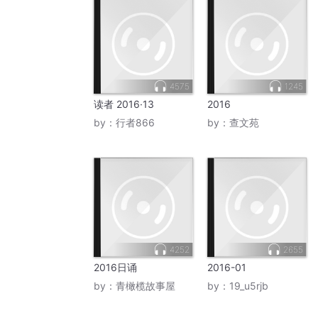
4575
1245
读者 2016·13
2016
by：
行者866
by：
查文苑
4252
2655
2016日诵
2016-01
by：
青橄榄故事屋
by：
19_u5rjb