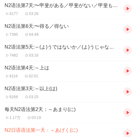
N2语法第7天:〜甲斐がある／甲斐がない／甲斐もなく
6177
03:26
N2语法第6天:〜得る／得ない
7395
04:49
N2语法第5天:～(よ)うではないか／(よ)うじゃないか
7482
03:16
N2语法第4天:～上は
8116
02:01
N2语法第3天:～以上(は)
9268
03:25
每天N2语法第2天：～あまり(に)
1.17万
03:19
N2日语语法第一天：～あげく(に)