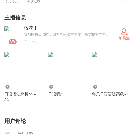
1.86万
04:03
主播信息
桜花下
我刚接触日语时，因为同是汉字国度，感觉挺好学的。但是简单的相似之后是日语独特的语法、词汇，难度骤然增加，那时成绩不理想，感觉自己什么都不会。后来慢慢度过瓶颈期，在日语学习上越来越步入正轨。我和正在学日语并遇到困难的你一样，你遇到的困难我都遇到过，我想帮助大家跃过瓶颈期，在日语学习的路上越走越远，越走越宽。 在每天日语语法结束后，我计划针对大家学习日语的难点：听力、口语方面开讲新的内容，也会有趣味日语学习内容，让大家可以从各方面熟悉日语，积累单词。届时也会邀请神秘嘉宾授课。还请大家多多支持。求打赏求赞助。
加关注
1.32万
805
814
58.24万
日语语法辨析N5～
日语听力
每天日语语法高级N1
N1
用户评论
linlin660