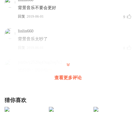
背景音乐不要会更好
回复
2019-06-01
9
linlin660
背景音乐太吵了
回复
2019-06-01
8
pm0wy2528q43ug2oq7c2
挺好的！很详细
查看更多评论
回复
2019-02-18
7
桜花下
回复 @
pm0wy2528q43ug2oq7c2
:
谢谢
猜你喜欢
猫上一郎
背景音乐是败笔啊
回复
2019-11-17
4