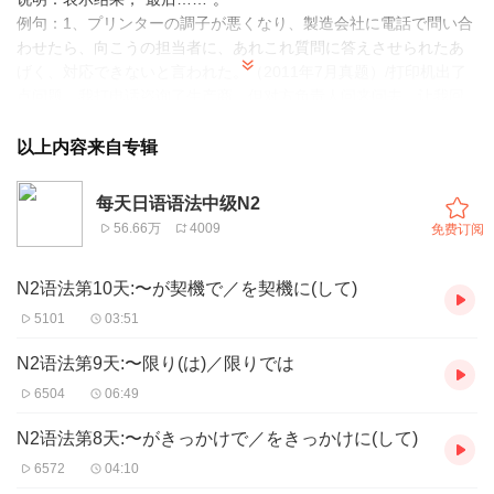
例句：1、プリンターの調子が悪くなり、製造会社に電話で問い合
わせたら、向こうの担当者に、あれこれ質問に答えさせられたあ
げく、対応できないと言われた。（2011年7月真题）/打印机出了
点问题，我打电话咨询了生产商，但对方负责人问来问去，让我回
答了半天，最后却说他们没法处理。
2、彼女はいろいろと悩んだあげく結婚をやめてしまった。（2003
以上内容来自专辑
年真题）/她烦恼了许久，最后没有结婚。
3、どの大学に留学しようかと、さんざん悩んだあげく、A大学に
每天日语语法中级N2
決めた。（1995年真题）/为去哪个大学留学而烦恼，最后决定去A
56.66万
4009
免费订阅
大学。
N2语法第10天:〜が契機で／を契機に(して)
5101
03:51
N2语法第9天:〜限り(は)／限りでは
6504
06:49
N2语法第8天:〜がきっかけで／をきっかけに(して)
6572
04:10