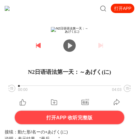
打开APP
N2日语语法第一天：～あげく(に)
00:00
04:03
打开APP 收听完整版
接续：動た形/名ーの+あげく(に)
说明：表示结果，“最后……”。