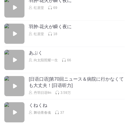
羽肿-花火が瞬く夜に
Batty_id
回复 @
颜邑鹿
:
我以为是大叔👨🏻‍🦱😅
红居堂
69
og3ag7wq4utfl1dcwduk
主播是日语专业么
羽肿-花火が瞬く夜に
回复
红居堂
18
2020-07-15
2
1816549tmkn
あぶく
有点后知后觉了先前我怎么没发现这么个软件对学习日语真
向太阳照耀一生
66
的很有帮助
回复
2019-05-28
2
[日语口语]第70回ニュース＆病院に行かなくて
も大丈夫！[日语听力]
丹羽日语fm
3.59万
くねくね
舞动青春魂
37