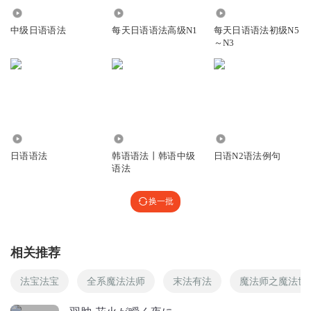
1221
58.24万
81.60万
辰辰俊俊
中级日语语法
每天日语语法高级N1
每天日语语法初级N5
讲的非常好，对学了一半学不下去，看语法书又觉得太枯燥
～N3
的很有帮助
回复
2019-05-17
5
阿冬不吃乌冬
好喜欢，跟我们课本顺序一样，真好复习
3.99万
8.33万
1144
回复
2021-10-16
3
日语语法
韩语语法丨韩语中级
日语N2语法例句
语法
是你悦姐啊
你们能看到图片吗
换一批
回复
2021-09-18
3
颜邑鹿
相关推荐
小哥哥声音真好听
法宝法宝
全系魔法法师
末法有法
魔法师之魔法世
回复
2019-03-29
0