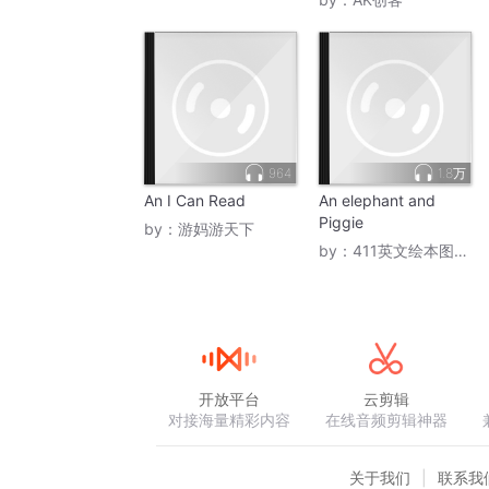
964
1.8万
An I Can Read
An elephant and
Piggie
by：
游妈游天下
by：
411英文绘本图书室
开放平台
云剪辑
对接海量精彩内容
在线音频剪辑神器
关于我们
联系我