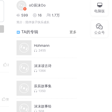
oO辰沫Oo
电脑版
599
16
1.7万
简介：
陪伴孩子快乐成长
论
TA的专辑
更多
公众号
Hohmann
2455
2
沫沫读古诗
1364
辰辰故事集
1350
赞
沫沫故事绘
508