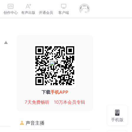
创作中心
有声出版
开通会员
客户端
下载
手机APP
7天免费畅听
10万本会员专辑
手机版
声音主播