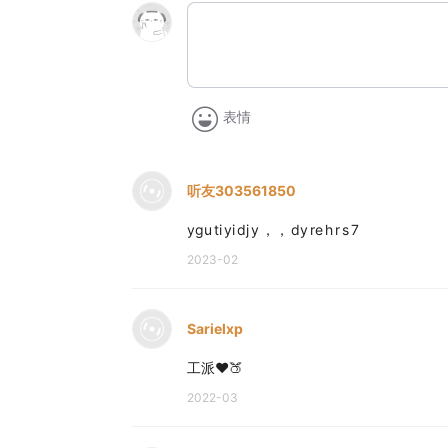
表情
听友303561850
ygu ti yi dj y ，， dy re h r s 7
2023-02
Sarielxp
工派❤🍑
2022-03