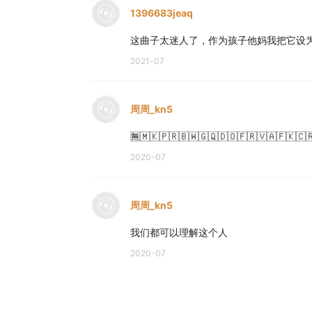
1396683jeaq
这曲子太迷人了，作为孩子他妈我把它设
2021-07
周周_kn5
🈚️🇲🇰🇵🇷🇧🇼🇬🇶🇩🇴🇫🇷🇻🇦🇫🇰🇨
2020-07
周周_kn5
我们都可以理解这个人
2020-07