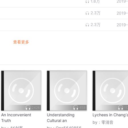
1.8万
2019-
2.3万
2019-
2.3万
2019-
查看更多
2426
659
11
An Inconvenient
Understanding
Lychees in Chang'
Truth
Cultural an
by：
零清音
by：
AK创客
by：
One5640856095