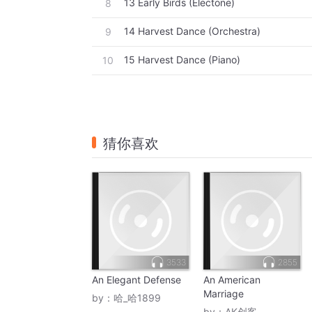
13 Early Birds (Electone)
8
14 Harvest Dance (Orchestra)
9
15 Harvest Dance (Piano)
10
猜你喜欢
3533
2855
An Elegant Defense
An American
Marriage
by：
哈_哈1899
by：
AK创客