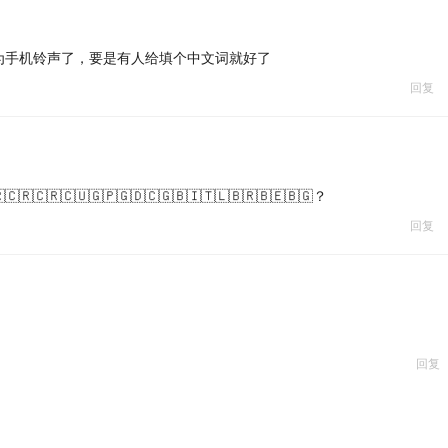
为手机铃声了，要是有人给填个中文词就好了
回复
🇷🇨🇷🇨🇷🇨🇺🇬🇵🇬🇩🇨🇬🇧🇮🇹🇱🇧🇷🇧🇪🇧🇬？
回复
回复