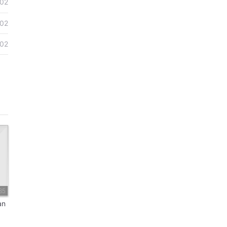
02
02
02
35
an