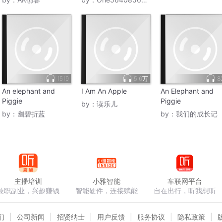
1519
5.6万
8
An elephant and
I Am An Apple
An Elephant and
Piggie
Piggie
by：
读乐儿
by：
幽碧折蓝
by：
我们的成长记
主播培训
小雅智能
车联网平台
兼职副业，兴趣赚钱
智能硬件，连接赋能
自在出行，听我想听
们
公司新闻
招贤纳士
用户反馈
服务协议
隐私政策