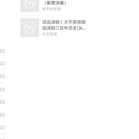
（紫襟演播）
有声的紫襟
话说清朝丨大宇茶馆细
说清朝三百年历史|从努
尔哈赤到末代皇帝溥仪|
大宇茶馆
康熙雍正乾隆
02
02
02
02
02
02
02