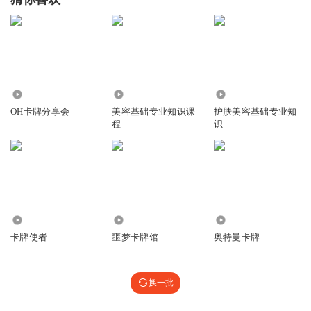
6848
25.09万
10.53万
OH卡牌分享会
美容基础专业知识课
护肤美容基础专业知
程
识
24.54万
4.82万
33.13万
卡牌使者
噩梦卡牌馆
奥特曼卡牌
换一批