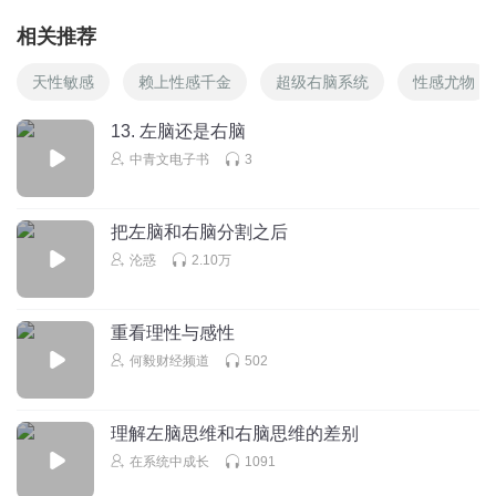
相关推荐
天性敏感
赖上性感千金
超级右脑系统
性感尤物
13. 左脑还是右脑
中青文电子书
3
把左脑和右脑分割之后
沦惑
2.10万
重看理性与感性
何毅财经频道
502
理解左脑思维和右脑思维的差别
在系统中成长
1091