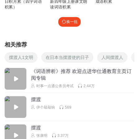
日积月累（四字词语
新四年级上册课文朗
成语积累
积累）
读词语积累
bonnjayy
换一批
好用
回复
2017-03-26
2
相关推荐
茉莉要努力
0615～打卡 😎
摆渡人1文明
在日本当摆渡使的日子
人间摆渡人
回复
2016-06-15
2
《词语辨析》推荐 欢迎点进华仕通教育主页订
阅专辑
听友470305422
时事一点通公务员考试
2.44万
悄（第三声）无声息
回复
2023-05-23
0
摆渡
伊个敲敲响
569
听友470305422
潜（第二声）移默化
摆渡
回复
2023-05-23
0
张康明
3.37万