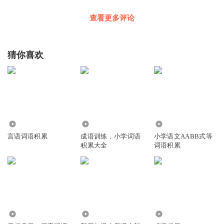
听友470305422
查看更多评论
虽然但是，应该是空穴（第二声）来风
回复
2023-05-23
2
猜你喜欢
安藤小浣熊
高屋建瓴
回复
2020-03-23
2
1872062blle
8074
6479
9.81万
哪里可以看到讲义？
言语词语积累
成语训练，小学词语
小学语文AABB式等
积累大全
词语积累
回复
2018-11-17
2
听友92377607
小宝，背诵册都已经全部录完了吗
回复
2017-09-17
2
6.44万
2055
539
高艺颖
回复 @
听友92377607
:
我也想问