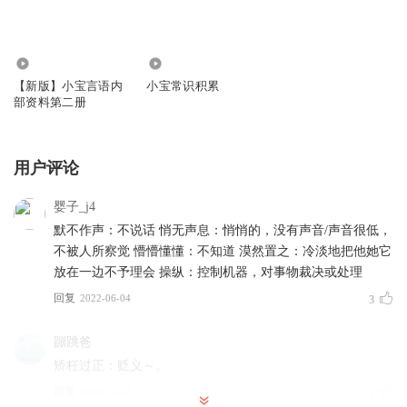
1.34万
3.41万
【新版】小宝言语内
小宝常识积累
部资料第二册
用户评论
婴子_j4
默不作声：不说话 悄无声息：悄悄的，没有声音/声音很低，
不被人所察觉 懵懵懂懂：不知道 漠然置之：冷淡地把他她它
放在一边不予理会 操纵：控制机器，对事物裁决或处理
回复
2022-06-04
3
蹦跳爸
矫枉过正：贬义～。
回复
2016-10-14
3