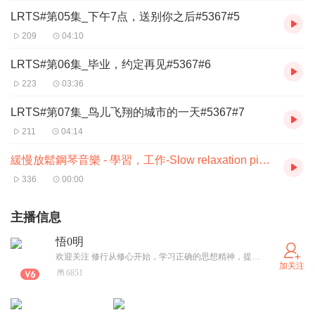
LRTS#第05集_下午7点，送别你之后#5367#5
209
04:10
LRTS#第06集_毕业，约定再见#5367#6
223
03:36
LRTS#第07集_鸟儿飞翔的城市的一天#5367#7
211
04:14
緩慢放鬆鋼琴音樂 - 學習，工作-Slow relaxation piano music - study, work-
336
00:00
主播信息
悟0明
欢迎关注 修行从修心开始，学习正确的思想精神，提高意识维度。
加关注
6851