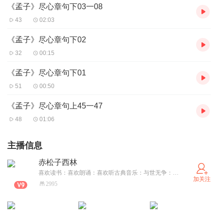
《孟子》尽心章句下03一08
43
02:03
《孟子》尽心章句下02
32
00:15
《孟子》尽心章句下01
51
00:50
《孟子》尽心章句上45一47
48
01:06
主播信息
赤松子西林
喜欢读书：喜欢朗诵：喜欢听古典音乐：与世无争：心若冰清……人生犹如西山日，富贵终如瓦上霜！
加关注
2995