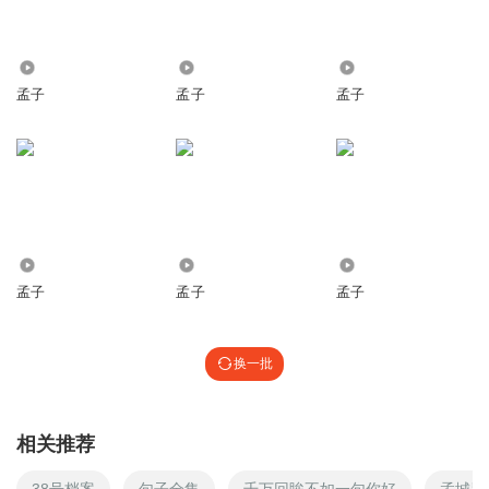
5327
1.13万
2681
孟子
孟子
孟子
702
6.00万
1.59万
孟子
孟子
孟子
换一批
相关推荐
38号档案
句子全集
千万回眸不如一句你好
孟城黑