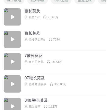
鞭长莫及
魔音小C
21.40万
鞭长莫及
怕冷的企鹅e
7544
7鞭长莫及
有声的文儿
15.73万
07鞭长莫及
史老师讲故事
350.00万
348 鞭长莫及
花生故事
1.21万