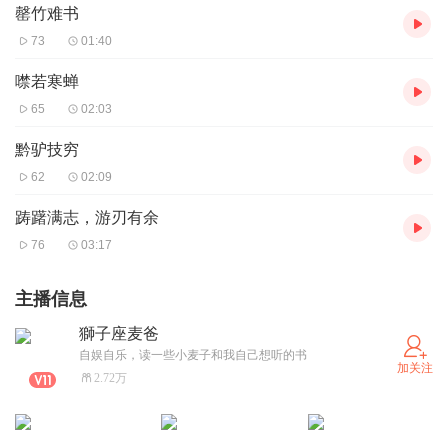
罄竹难书
73
01:40
噤若寒蝉
65
02:03
黔驴技穷
62
02:09
踌躇满志，游刃有余
76
03:17
主播信息
獅子座麦爸
自娱自乐，读一些小麦子和我自己想听的书
加关注
2.72万