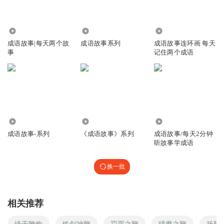
9.39万
1.36万
6044
成语故事|每天两个故
成语故事系列
成语故事连环画 每天
事
记住两个成语
809
3.06万
3919
成语故事-系列
《成语故事》系列
成语故事/每天2分钟
听故事学成语
换一批
相关推荐
缘于鞭炮
铁剑神鞭
罚罪之鞭
猎魔之鞭
扬鞭