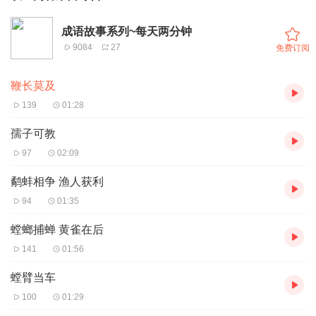
成语故事系列~每天两分钟
9084
27
免费订阅
鞭长莫及
139
01:28
孺子可教
97
02:09
鹬蚌相争 渔人获利
94
01:35
螳螂捕蝉 黄雀在后
141
01:56
螳臂当车
100
01:29