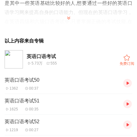
是其中一些英语基础比较好的人,想要通过一些好的
英语口
语
学习网来提高自身的口语能力。但现在的
英语口语
学习，
在
英语
四级和六级
口语考试
中,只要掌握正确的考试技能,在
这一时期更多的实践中,容易通关就不是问题了。然后,当你
练习的时候,你需要对你的口语有很好的
以上内容来自专辑
请到纽约英语口语网 ny-yy.com/m 试学一下，有声音
英语口语考试
5.73万
555
免费订阅
英语口语考试50
1362
00:37
英语口语考试51
1625
00:35
英语口语考试52
1219
00:27