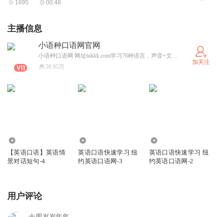
1695
00:48
主播信息
小语种口语网官网
小语种口语网 网址tukkk.com学习76种语言，声音+文本，每个句子都伴有音频，欧洲语言 亚洲语言，非洲语言。纽约英语口语网 网址ny-yy.com 由美国播音员朗读。每个句子都伴有音频。请联系我孙强
加关注
59.95万
3789
3446
2338
【英语口语】英语情
英语口语快速学习 纽
英语口语快速学习 纽
景对话短句-4
约英语口语网-3
约英语口语网-2
用户评论
十周岁岁年年