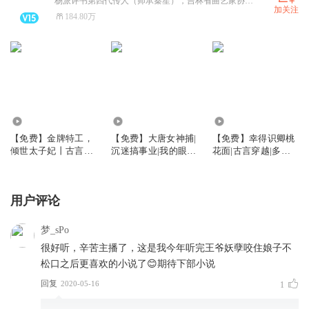
杨派评书第四代传人（师承秦笙），吉林省曲艺家协会会员，吉林省民俗学会会员，中国广电总局网络视听主播课程设计主讲老师 ，喜播教育特邀讲师，喜马拉雅大学有声主播实训基地特邀讲师 ，三声社有声主播团队创始主理人
加关注
184.80万
18.47万
7.20万
6.61万
【免费】金牌特工，
【免费】大唐女神捕|
【免费】幸得识卿桃
倾世太子妃丨古言穿
沉迷搞事业|我的眼睛
花面|古言穿越|多人
越多人有声剧
就是尺|爱情是甩不掉
有声剧
的幸福牛皮糖|多人有
声剧
用户评论
梦_sPo
很好听，辛苦主播了，这是我今年听完王爷妖孽咬住娘子不
松口之后更喜欢的小说了😊期待下部小说
回复
2020-05-16
1