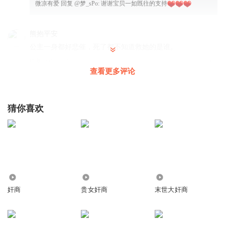
微凉有爱
回复 @
梦_sPo
:
谢谢宝贝一如既往的支持
熊抱平安
公主一身都好悲催，死了都不知道救她的是谁。
回复
2019-04-18
5
查看更多评论
cyho678
所以說，女人不能太痴情，不能為愛而失去自我
猜你喜欢
回复
2020-06-22
4
微凉有爱
回复 @
cyho678
:
痴情等于被虐
猫千心
49.41万
7.19万
42.37万
女猪妈无脑话该被灭，先被一个男人骗，害了自己一家人，
奸商
贵女奸商
末世大奸商
后又被另一个男人骗，被个青楼小三害死，活成她哪样的蠢
猪，不如自己一头撞死，不配当公主，就这点智商还想复
国，简直是痴人说梦