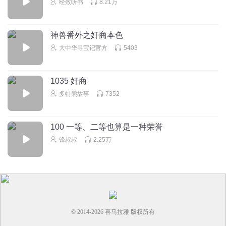
经致听书
8.21万
回复
2020-06-05
3
神兽番外之奸商本色
微凉有爱
回复 @
桔子_t9
:
嗯嗯确实挺悲惨的
大中华寻宝记官方
5403
灭魔之光
很好，很好，一气呵成的听完了，感觉这本很不错。
1035 奸商
回复
2020-04-09
3
多特熊故事
7352
听友203585944
100 一等、二等也算是一种荣誉
很好听主播棒棒哒
锋叔叔
2.25万
回复
2022-06-06
2
水穷云起_oy
这两个悲剧女子最大的悲剧就是因为自己或主动或被动的犯
错承受了巨大的代价和痛苦，这个痛苦不仅是自己悲伤收
场，不得所爱和幸福，更是在于害死了自己的亲人，甚至这
© 2014-
2026
喜马拉雅 版权所有
种苦无法言说和请求原谅，也无法无从弥补！这才是真正的