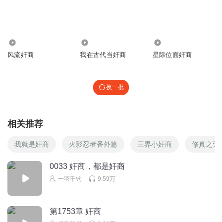
回复
2020-12-09
3
别小六
回复 @
猫千心
:
送人头
68.36万
14.37万
2.01万
水穷云起_oy
风流奸商
我在古代当奸商
星际位面奸商
祝贺主播，坚持到底终于完结！无论是专业素质还是敬业精
神都令人感动！大大点赞！
换一批
回复
2020-06-18
3
微凉有爱
回复 @
水穷云起_oy
:
谢谢宝贝的支持，你的评论和
相关推荐
你坚持到最后也感动，温暖了我
我就是奸商
火影忍者番外篇
三界小奸商
修真之无
听友188268392
0033 奸商，都是奸商
两个男人都不是人
一羽千钧
9.59万
回复
2020-06-27
3
桔子_t9
第1753章 奸商
杜丝弦的一生挺悲惨的