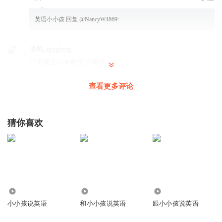
英语小小孩
回复 @
NancyW4869
:
清风_qingfeng
打卡播主16年的节目🙈🌻
回复
2020-11-13
0
查看更多评论
英语小小孩
回复 @
清风_qingfeng
:
Thanks
猜你喜欢
姆巴佩和亚马尔黑马
好喜欢小时候的声音
回复
2021-06-27
0
英语小小孩
回复 @
姆巴佩和亚马尔黑马
:
OMG
406
2.29万
84.49万
小小孩说英语
和小小孩说英语
跟小小孩说英语