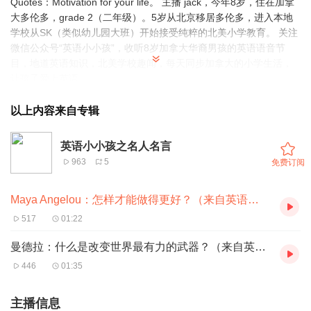
Quotes：Motivation for your life。
主播 jack，今年8岁，住在加拿
大多伦多，grade 2（二年级）。5岁从北京移居多伦多，进入本地
学校从SK（类似幼儿园大班）开始接受纯粹的北美小学教育。 关注
微信公众号“英语小小孩”，收听8岁加拿大华裔男孩的英语语音节
目，地道英语知识，北美学校趣闻，每天同步加拿大的小学生活，
让孩子爱上英语。
以上内容来自专辑
英语小小孩之名人名言
963
5
免费订阅
Maya Angelou：怎样才能做得更好？（来自英语小小孩）
517
01:22
曼德拉：什么是改变世界最有力的武器？（来自英语小小孩）
446
01:35
主播信息