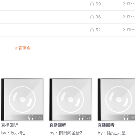
2017-
69
2017-
96
2019-
52
查看更多
1165
1万
48
直播回听
直播回听
直播回听
by：
玖小兮_
by：
悄悄问圣僧Z
by：
陆淮_九星