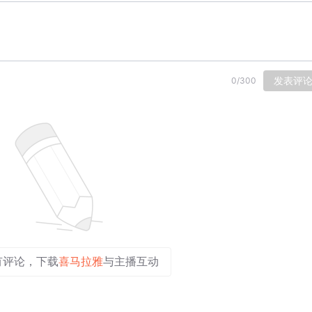
发表评
0
/
300
有评论，下载
喜马拉雅
与主播互动