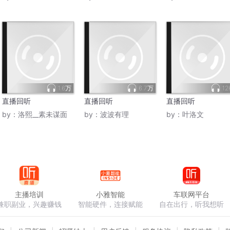
1.6万
6.7万
12
直播回听
直播回听
直播回听
by：
洛熙__素未谋面
by：
波波有理
by：
叶洛文
主播培训
小雅智能
车联网平台
兼职副业，兴趣赚钱
智能硬件，连接赋能
自在出行，听我想听