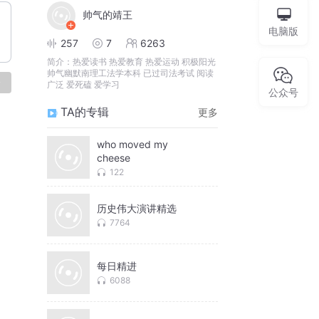
帅气的靖王
电脑版
257
7
6263
简介：
热爱读书 热爱教育 热爱运动 积极阳光
帅气幽默南理工法学本科 已过司法考试 阅读
论
广泛 爱死磕 爱学习
公众号
TA的专辑
更多
who moved my
cheese
122
历史伟大演讲精选
7764
每日精进
6088