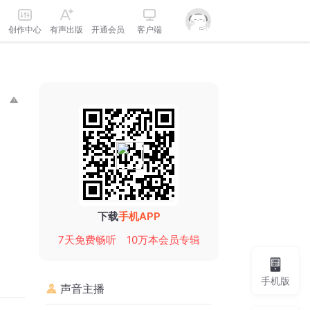
创作中心
有声出版
开通会员
客户端
下载
手机APP
7天免费畅听
10万本会员专辑
手机版
声音主播