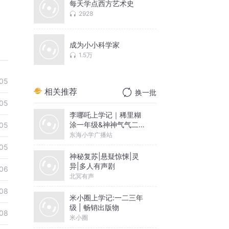
每天学点西方艺术史
2928
成为小小科学家
1.5万
05
相关推荐
换一批
05
李哪吒上学记｜稀里糊
涂一年级&神神气气二年
05
级
东海小学广播站
05
神秘复苏|悬疑惊悚|灵
异|多人有声剧
06
北冥有声
08
米小圈上学记:一二三年
级 | 畅销出版物
08
米小圈