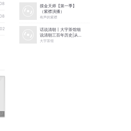
08
摸金天师【第一季】
（紫襟演播）
08
有声的紫襟
02
话说清朝丨大宇茶馆细
说清朝三百年历史|从努
尔哈赤到末代皇帝溥仪|
大宇茶馆
康熙雍正乾隆
07