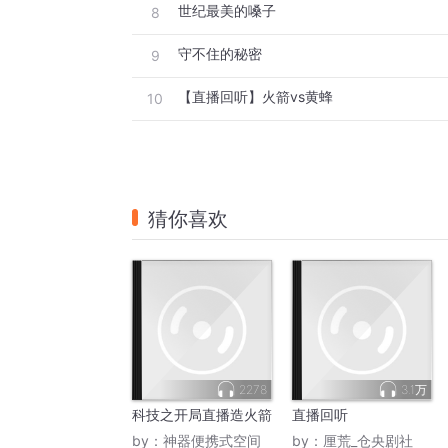
世纪最美的嗓子
8
守不住的秘密
9
【直播回听】火箭vs黄蜂
10
猜你喜欢
2278
3.1万
科技之开局直播造火箭
直播回听
by：
神器便携式空间
by：
厘荒_仓央剧社