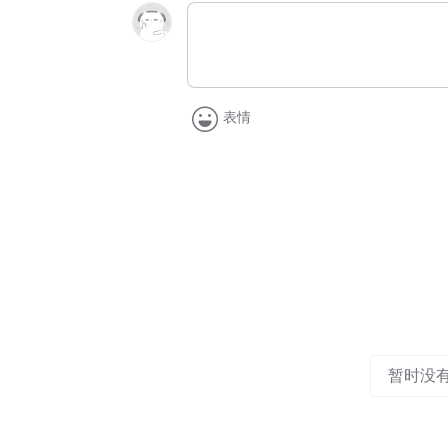
表情
暂时没