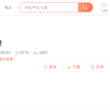
电台
上传
颦
:00:03
03:12
2203
寓言故事
喜欢
下载
分享