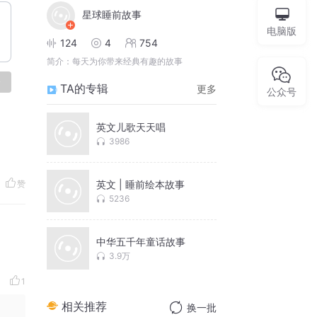
星球睡前故事
电脑版
124
4
754
简介：
每天为你带来经典有趣的故事
论
TA的专辑
更多
公众号
英文儿歌天天唱
3986
赞
英文 | 睡前绘本故事
5236
中华五千年童话故事
3.9万
1
相关推荐
换一批