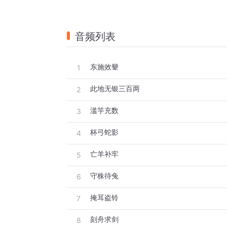
音频列表
东施效颦
1
此地无银三百两
2
滥竽充数
3
杯弓蛇影
4
亡羊补牢
5
守株待兔
6
掩耳盗铃
7
刻舟求剑
8