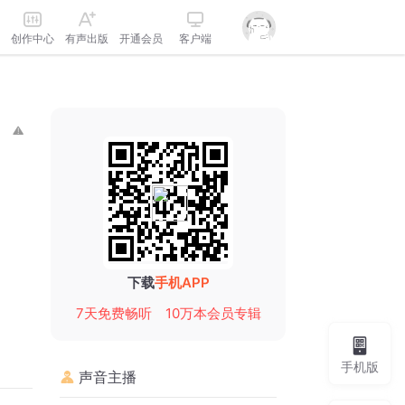
创作中心
有声出版
开通会员
客户端
下载
手机APP
7天免费畅听
10万本会员专辑
手机版
声音主播