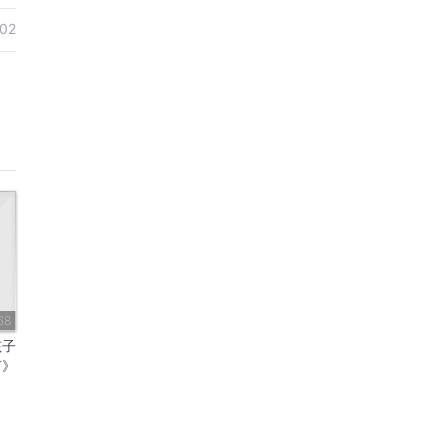
02
68
孩子
言》
东施