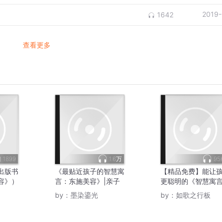
2019-
1642
查看更多
1899
1.6万
95
出版书
《最贴近孩子的智慧寓
【精品免费】能让
容》）
言：东施美容》|亲子
更聪明的《智慧寓
共读
（出版书籍名称《
by：
墨染鎏光
by：
如歌之行板
美容》）|多播