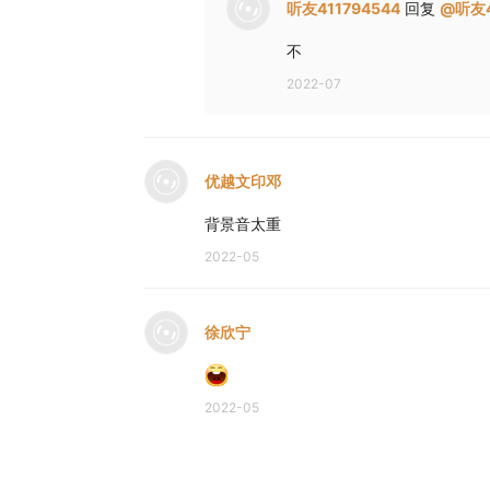
听友411794544
回复
@
听友4
不
2022-07
优越文印邓
背景音太重
2022-05
徐欣宁
2022-05