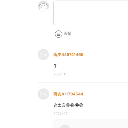
表情
听友446741465
牛
2022-11
听友411794544
这太😖😖😂😭😨
2022-07