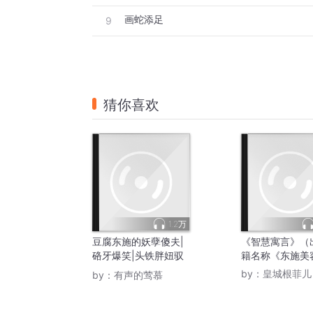
画蛇添足
9
猜你喜欢
1.2万
豆腐东施的妖孽傻夫|
《智慧寓言》（
硌牙爆笑|头铁胖妞驭
籍名称《东施美
夫记
by：
皇城根菲儿
by：
有声的莺慕