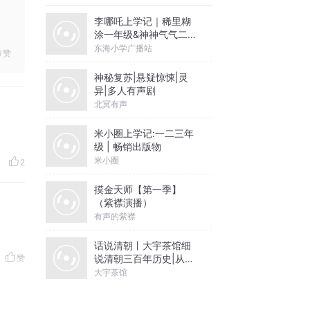
李哪吒上学记｜稀里糊
涂一年级&神神气气二年
级
东海小学广播站
赞
神秘复苏|悬疑惊悚|灵
异|多人有声剧
北冥有声
米小圈上学记:一二三年
级 | 畅销出版物
米小圈
2
摸金天师【第一季】
（紫襟演播）
有声的紫襟
话说清朝丨大宇茶馆细
说清朝三百年历史|从努
赞
尔哈赤到末代皇帝溥仪|
大宇茶馆
康熙雍正乾隆