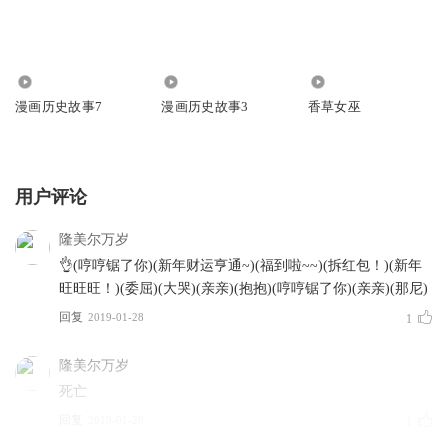
1809
4289
191
漫画历史故事7
漫画历史故事3
香草女巫
用户评论
隆美尔万岁
👌(哼哼锯了你)(新年财运亨通~)(福到啦~~)(拆红包！)(新年
旺旺旺！)(委屈)(大哭)(亲亲)(抱抱)(哼哼锯了你)(亲亲)(那尼)
回复
2019-01-28
1
隆美尔万岁
死亡
回复
2019-01-28
1