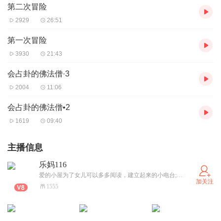
第二次冒险
2929
26:51
第一次冒险
3930
21:43
会占卦的佛法僧·3
2004
11:06
会占卦的佛法僧•2
1619
09:40
主播信息
乐妈116
爱的小屋为了女儿可以多多阅读，建立起来的小电台;又为了鼓励激发她的兴趣我也加入进来。坚持了这么久，看着逐渐多起来的粉丝，我由衷的感谢喜欢的朋友！感谢为我点赞，打赏的朋友！愿我沙哑的声音，和女儿粗糙的朗读化作一丝阳光，照进每一位大朋友，小朋友的心田！
加关注
1555