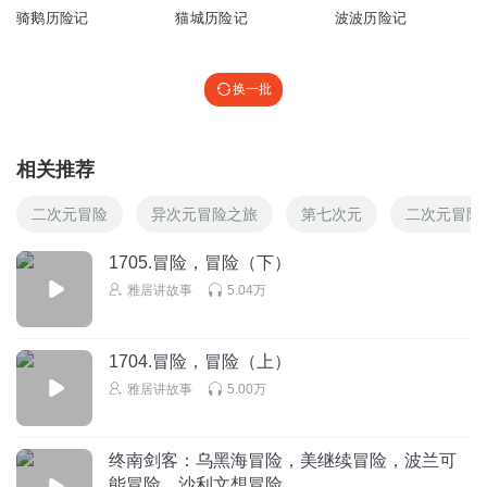
回复
2021-02-08
骑鹅历险记
猫城历险记
波波历险记
0
乐妈116
回复 @
钟雨桐
:
非常
感谢
换一批
听友78287393
Good~Good~Good
相关推荐
二次元冒险
异次元冒险之旅
第七次元
二次元冒险
回复
2017-08-26
0
1705.冒险，冒险（下）
乐妈116
回复 @
听友78287393
:
谢谢喜欢😘😘😘
雅居讲故事
5.04万
听友58239387
🍞📔🍥⛽💙🀄🍝
1704.冒险，冒险（上）
回复
2016-09-02
0
雅居讲故事
5.00万
乐妈116
回复 @
听友58239387
:
谢谢关注
终南剑客：乌黑海冒险，美继续冒险，波兰可
能冒险，沙利文想冒险