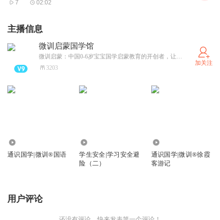
7
02:02
主播信息
微训启蒙国学馆
微训启蒙：中国0-6岁宝宝国学启蒙教育的开创者，让宝宝从小树立“仁义礼智信”的好品质，宝宝的未来更放心！
加关注
3203
299
1959
1487
通识国学|微训®国语
学生安全|学习安全避
通识国学|微训®徐霞
险（二）
客游记
用户评论
还没有评论，快来发表第一个评论！