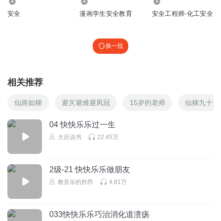
8018
446
6529
安全
漫画学生安全教育
安全工程师-化工安全
换一批
相关推荐
仙路如梯
避灾避难避凤冠
15岁的老师
仙梯九十九
04 快快乐乐过一生
大吕说书
22.45万
2级-21 快快乐乐做朋友
教音乐的舒昂
4.81万
033快快乐乐巧治消化道溃疡