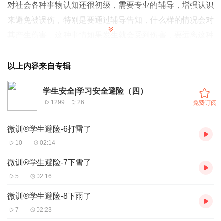
对社会各种事物认知还很初级，需要专业的辅导，增强认识
来避免被误伤，特别是要通过辅导告知，什么样的情况会对
其产生伤害，这种事情如果发生就会受到伤害，要远离这种
事情；其二就是如果发生了某些危险，该如何正确的认知和
操作，来快速逃离危险。
以上内容来自专辑
学生安全|学习安全避险（四）
1299
26
免费订阅
微训®学生避险-6打雷了
10
02:14
微训®学生避险-7下雪了
5
02:16
微训®学生避险-8下雨了
7
02:23