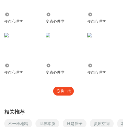
1352
2.13万
4756
变态心理学
变态心理学
变态心理学
1890
1.21万
27.75万
变态心理学
变态心理学
变态心理学
换一批
相关推荐
不一样地精
世界本质
只是质子
灵质空间
花