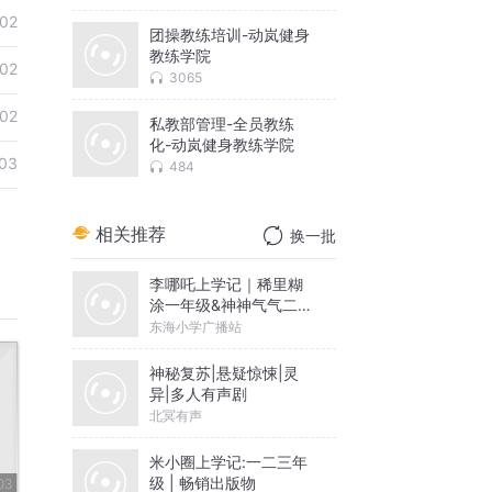
02
团操教练培训-动岚健身
教练学院
02
3065
02
私教部管理-全员教练
化-动岚健身教练学院
03
484
相关推荐
换一批
李哪吒上学记｜稀里糊
涂一年级&神神气气二年
级
东海小学广播站
神秘复苏|悬疑惊悚|灵
异|多人有声剧
北冥有声
米小圈上学记:一二三年
级 | 畅销出版物
03