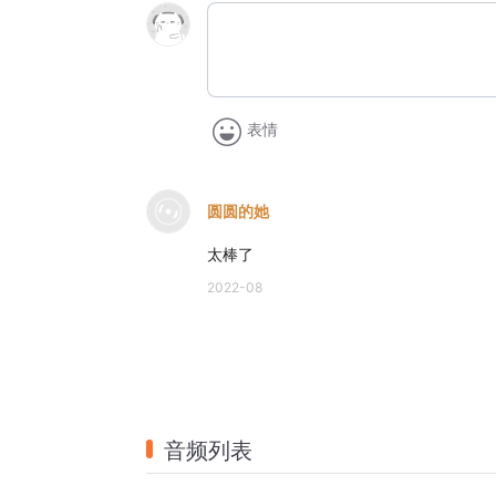
表情
圆圆的她
太棒了
2022-08
音频列表