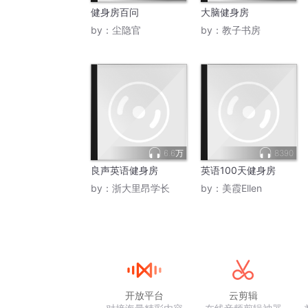
健身房百问
大脑健身房
by：
尘隐官
by：
教子书房
6.6万
8390
良声英语健身房
英语100天健身房
by：
浙大里昂学长
by：
美霞Ellen
开放平台
云剪辑