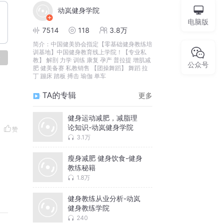
动岚健身学院
电脑版
7514
118
3.8万
简介：
中国健美协会指定【零基础健身教练培
训基地】中国健身教育线上学院！【专业私
论
教】 解剖 力学 训练 康复 孕产 普拉提 增肌减
公众号
肥 健美备赛 私教销售 【团操舞蹈】 舞蹈 拉
丁 蹦床 踏板 搏击 瑜伽 单车
TA的专辑
更多
健身运动减肥，减脂理
论知识-动岚健身学院
赞
3.1万
瘦身减肥 健身饮食-健身
教练秘籍
1.8万
健身教练从业分析-动岚
健身教练学院
240