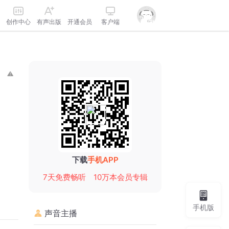
创作中心
有声出版
开通会员
客户端
下载
手机APP
7天免费畅听
10万本会员专辑
手机版
声音主播