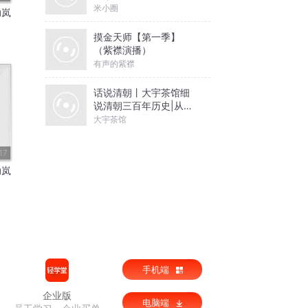
米小圈
动岚
摸金天师【第一季】
（紫襟演播）
有声的紫襟
话说清朝丨大宇茶馆细
说清朝三百年历史|从努
尔哈赤到末代皇帝溥仪|
大宇茶馆
康熙雍正乾隆
17
动岚
手机端
企业版
电脑端