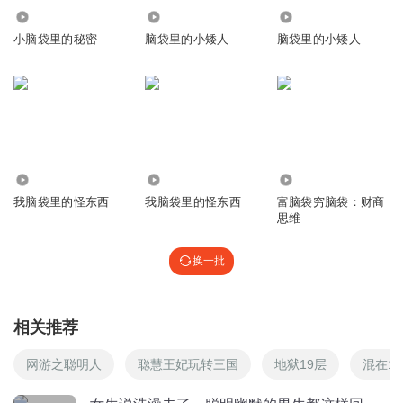
听友200704129
回复 @
听友204442049
:
2300
1165
9293
小脑袋里的秘密
脑袋里的小矮人
脑袋里的小矮人
祖贤_m9
好好听啊！
回复
2019-04-05
4
791
4982
2.76万
我脑袋里的怪东西
我脑袋里的怪东西
富脑袋穷脑袋：财商
萱纸格子
思维
多发点
换一批
回复
2023-04-23
3
1341560ogua
相关推荐
网游之聪明人
聪慧王妃玩转三国
地狱19层
混在1
回复
2021-12-30
3