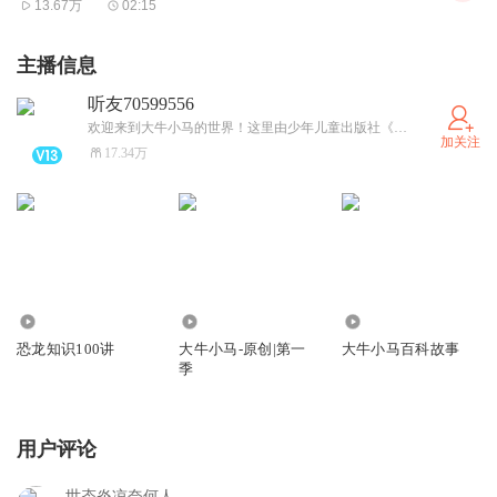
13.67万
02:15
主播信息
听友70599556
欢迎来到大牛小马的世界！这里由少年儿童出版社《十万个为什么》全网独家授权，为孩子提供最权威、最有趣、最好听的少儿科普音频故事！我们的听众群：788369494 期待你们的到来！
加关注
17.34万
470.54万
21.33万
2026.07万
恐龙知识100讲
大牛小马-原创|第一
大牛小马百科故事
季
用户评论
世态炎凉奈何人