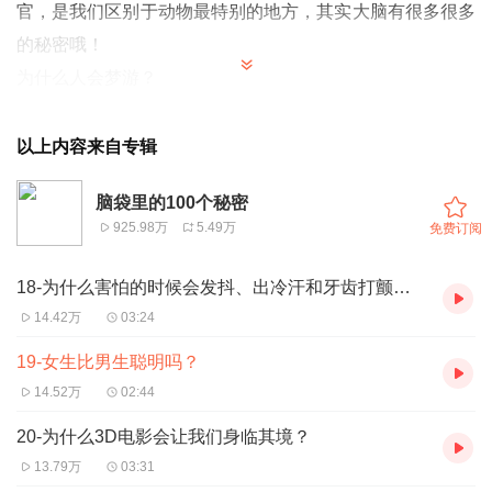
官，是我们区别于动物最特别的地方，其实大脑有很多很多
的秘密哦！
为什么人会梦游？
为什么爸爸会在睡觉的时候打呼噜？
为什么我记不得婴儿时候的事？
以上内容来自专辑
当我睡觉的时候，我的大脑也要休息吗？
脑袋里的100个秘密
........
925.98万
5.49万
免费订阅
这么多的“为什么”，大脑原来有这么的秘密啊！
想和我们一起探索未知的大脑世界，破解我们脑袋里的秘密
18-为什么害怕的时候会发抖、出冷汗和牙齿打颤呢？
吗？
14.42万
03:24
来大牛小马的电台就知道啦！
19-女生比男生聪明吗？
14.52万
02:44
20-为什么3D电影会让我们身临其境？
13.79万
03:31