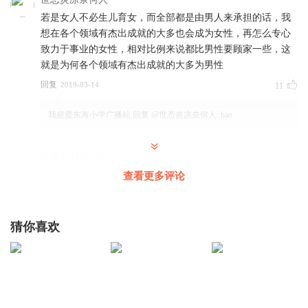
若是女人不必生儿育女，而全部都是由男人来承担的话，我
想在各个领域有杰出成就的大多也会成为女性，再怎么专心
致力于事业的女性，相对比例来说都比男性要顾家一些，这
就是为何各个领域有杰出成就的大多为男性
回复
2019-03-14
11
我超爱东海小学广播站
回复 @
世态炎凉奈何人
:
hao
听友204442049
(◍•д•◍)ゝ老师好(◍•д•◍)ゝ老师好(◍•д•◍)ゝ老师好,点击l#
查看更多评论
http://pinyin.cn/e274461 r#查看表情,点击l#
http://pinyin.cn/e274461 r#查看表情,点击l#
http://pinyin.cn/e274461 r#查看表情,点击l#
猜你喜欢
http://pinyin.cn/e274461 r#查看表情,点击l#
http://pinyin.cn/e274461 r#查看表情,点击l#
http://pinyin.cn/e274461 r#查看表情,点击l# http://pinyin.cn/
回复
2020-08-07
4