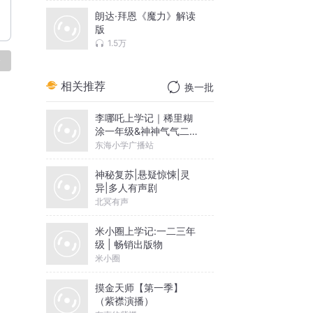
朗达·拜恩《魔力》解读
版
1.5万
论
相关推荐
换一批
李哪吒上学记｜稀里糊
涂一年级&神神气气二年
级
东海小学广播站
神秘复苏|悬疑惊悚|灵
异|多人有声剧
北冥有声
米小圈上学记:一二三年
级 | 畅销出版物
米小圈
摸金天师【第一季】
（紫襟演播）