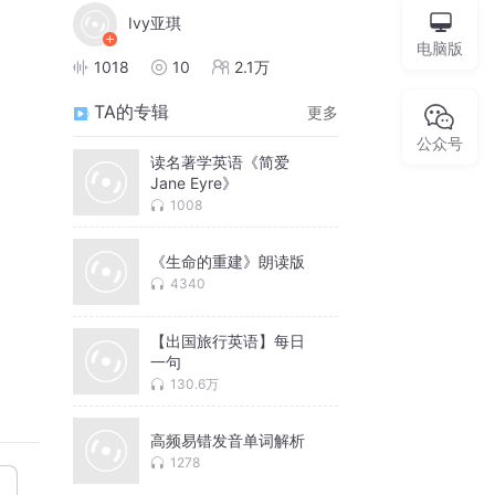
Ivy亚琪
电脑版
1018
10
2.1万
TA的专辑
更多
公众号
读名著学英语《简爱
Jane Eyre》
1008
《生命的重建》朗读版
4340
【出国旅行英语】每日
一句
130.6万
高频易错发音单词解析
1278