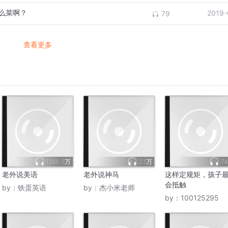
什么菜啊？
2019-
79
查看更多
1266.3万
2.1万
74
老外说美语
老外说神马
这样定规矩，孩子
会抵触
by：
铁蛋英语
by：
杰小米老师
by：
100125295