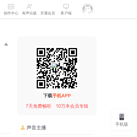
创作中心
有声出版
开通会员
客户端
下载
手机APP
7天免费畅听
10万本会员专辑
手机版
声音主播