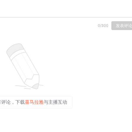
发表评
0
/
300
有评论，下载
喜马拉雅
与主播互动