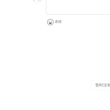
表情
暂时没