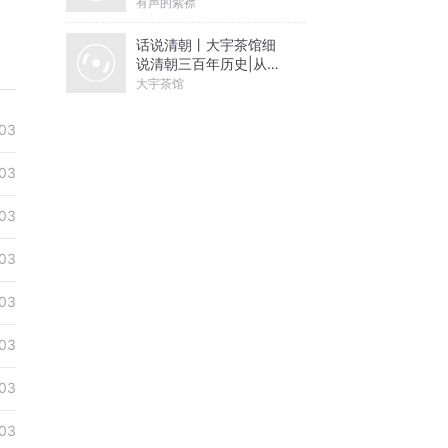
有声的紫襟
话说清朝丨大宇茶馆细
说清朝三百年历史|从努
尔哈赤到末代皇帝溥仪|
大宇茶馆
康熙雍正乾隆
03
03
03
03
03
03
03
03