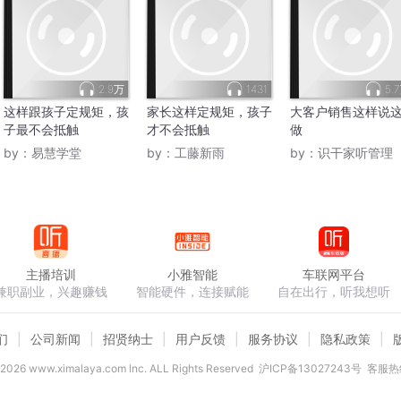
2.9万
1431
5.
这样跟孩子定规矩，孩
家长这样定规矩，孩子
大客户销售这样说
子最不会抵触
才不会抵触
做
by：
易慧学堂
by：
工藤新雨
by：
识干家听管理
主播培训
小雅智能
车联网平台
兼职副业，兴趣赚钱
智能硬件，连接赋能
自在出行，听我想听
们
公司新闻
招贤纳士
用户反馈
服务协议
隐私政策
2026
www.ximalaya.com lnc. ALL Rights Reserved
沪ICP备13027243号
客服热线