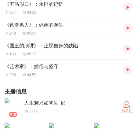
《罗马假日》：永恒的记忆
274
04:50
《铁拳男人》：偶像的诞生
248
05:37
《国王的演讲》：正视自身的缺陷
195
05:15
《艺术家》：媚俗与坚守
208
04:57
主播信息
人生若只如初见_kf
加关注
2.44万