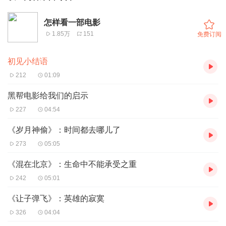
怎样看一部电影
1.85万
151
免费订阅
初见小结语
212
01:09
黑帮电影给我们的启示
227
04:54
《岁月神偷》：时间都去哪儿了
273
05:05
《混在北京》：生命中不能承受之重
242
05:01
《让子弹飞》：英雄的寂寞
326
04:04