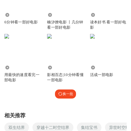
74.25万
39.12万
1.50万
6分钟看一部好电影
楠汐撩电影 丨几分钟
读本好书 看一部好电
看一部好电影
影
8.61万
734
636
用最快的速度看完一
影相百态|10分钟看懂
活成一部电影
部电影
一部电影
换一批
相关推荐
双生结界
穿越十二时空结界
集结宝书
异世时空结