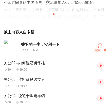
业余时间喜欢中国历史，交流请加VX：17630689189
关羽(?-220年)，字云长，河东解良(今山西运城)人，三国时
蜀汉名将，早期跟随刘备辗转各地，曾被曹操生擒，于白马
坡斩杀袁绍大将颜良，与张飞一同被称为万人敌。
赤壁之战后，刘备助东吴周瑜攻打南郡曹仁，别遣关羽绝北
以上内容来自专辑
道，阻挡曹操援军，曹仁退走后，关羽被封为襄阳太守。刘
关羽的一生，安利一下
备入益州，关羽留守荆州。
551
2
免费订阅
建安二十四年，关羽围襄樊，曹操派于禁前来增援，关羽擒
获于禁，斩杀庞德，威震华夏，曹操曾想迁都以避其锐。后
关公02--如何温酒斩华雄
曹操派徐晃前来增援，东吴吕蒙又偷袭荆州，关羽腹背受
86
39:50
敌，兵败被杀。
关公03--谁斩颜良诛文丑
欢迎全球，新老朋友订阅收听
77
39:47
关公04--绕道千里走单骑
66
39:36