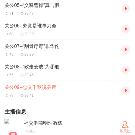
关公05--“义释曹操”真与假
71
39:47
关公06--究竟是谁单刀会
68
39:39
关公07--“刮骨疗毒”非华佗
49
39:39
关公08--“败走麦成”为哪般
55
39:45
关公09--忠义千秋说关帝
79
39:41
主播信息
社交电商明浩教练
加关注
5018