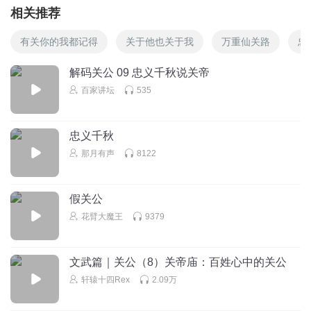
相关推荐
有关你的我都记得
关于他也关于我
万重仙关路
忠
解码关公 09 忠义千秋说关帝
百家讲坛
535
忠义千秋
那月有声
8122
假关公
花臂大魔王
9379
文武篇｜关公（8）关帝庙：百姓心中的关公
轩辕十四Rex
2.09万