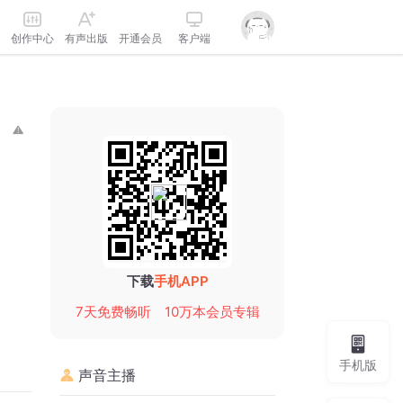
创作中心
有声出版
开通会员
客户端
下载
手机APP
7天免费畅听
10万本会员专辑
手机版
声音主播