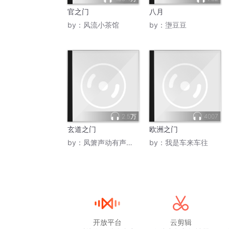
官之门
八月
by：
风流小茶馆
by：
塰豆豆
2.5万
4007
玄道之门
欧洲之门
by：
凤箫声动有声故事
by：
我是车来车往
开放平台
云剪辑