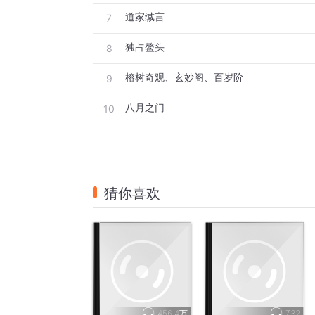
道家缄言
7
独占鳌头
8
榕树奇观、玄妙阁、百岁阶
9
八月之门
10
猜你喜欢
456.4万
732