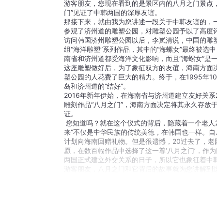
游客朋友，您现在看到的是景区内的八月之门景点，
门”见证了中韩两国的深厚友谊。

那接下来，就由我为您讲述一段关于中韩友谊的，一
参观了济州道的雕塑公园，对雕塑公园予以了高度评
访问韩国济州雕塑公园以后，李岚清说，中国的雕
组“海洋雕塑”系列作品，其中的“海螺女”最终被选
南省和济州道都受海洋文化影响，而且“海螺女”是
这座雕塑做好后，为了象征双方的友谊，海南方面
塑公园的人花费了巨大的精力。终于，在1995年1
岛和济州道的“结好”。

2016年新年伊始，在海南省与济州道建立友好关
雕刻作品“八月之门”，海南方面决定将其永久存放
证。

 您知道吗？就在这个仪式的背后，隐藏着一个老人20年的想念。20年前，海南省向济州雕塑公园赠送了“海螺女”雕塑。但“礼尚往
来”不仅是中华民族的传统美德，在韩国也一样。自
计划向海南回赠礼物。但是很遗憾，20过去了，
愿，在数百幅作品中选择了这一尊‘八月之门’，作为
两国正式建立外交关系的日子，所以它也象征着中韩
游客朋友，八月之门和它背后的故事就为您讲解到