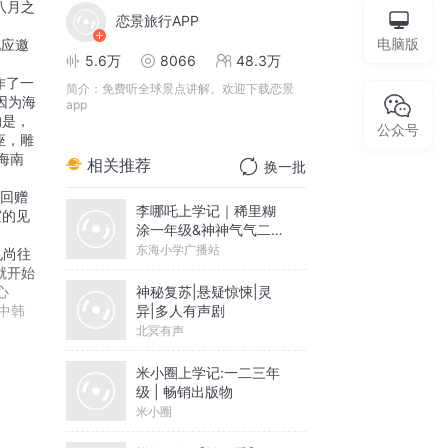
八月之
恋景旅行APP
电脑版
他应邀
5.6万
8066
48.3万
作了一
简介：
免费听全球景点讲解。欢迎下载恋景
因为海
app
的是，
公众号
座，雕
海南
相关推荐
换一批
南回赠
李哪吒上学记｜稀里糊
谊的见
涂一年级&神神气气二年
级
东海小学广播站
就开始
神秘复苏|悬疑惊悚|灵
心
异|多人有声剧
中韩
北冥有声
米小圈上学记:一二三年
级 | 畅销出版物
米小圈