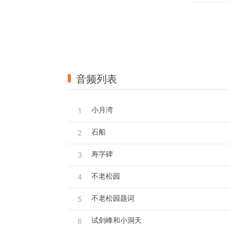
音频列表
小月湾
1
石船
2
寿字碑
3
不老松园
4
不老松园题词
5
试剑峰和小洞天
6