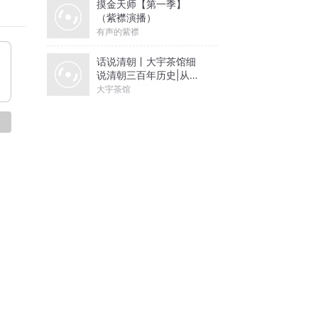
摸金天师【第一季】
（紫襟演播）
有声的紫襟
话说清朝丨大宇茶馆细
说清朝三百年历史|从努
尔哈赤到末代皇帝溥仪|
大宇茶馆
康熙雍正乾隆
论