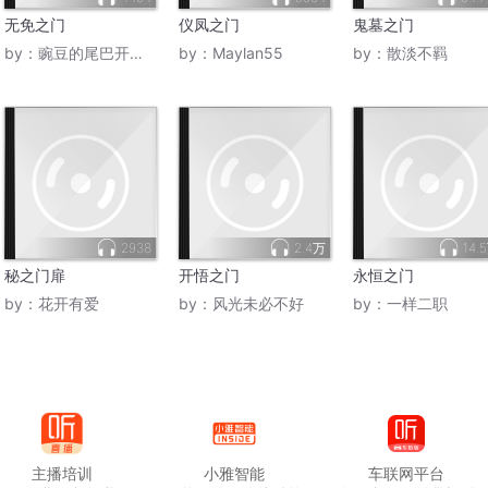
无免之门
仪凤之门
鬼墓之门
by：
豌豆的尾巴开学慢更
by：
Maylan55
by：
散淡不羁
2938
2.4万
14.
秘之门扉
开悟之门
永恒之门
by：
花开有爱
by：
风光未必不好
by：
一样二职
主播培训
小雅智能
车联网平台