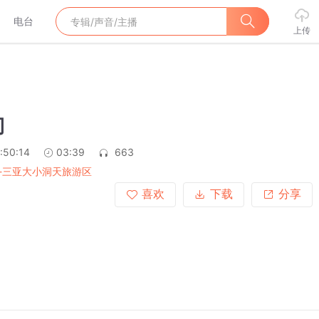
电台
上传
门
:50:14
03:39
663
-三亚大小洞天旅游区
喜欢
下载
分享