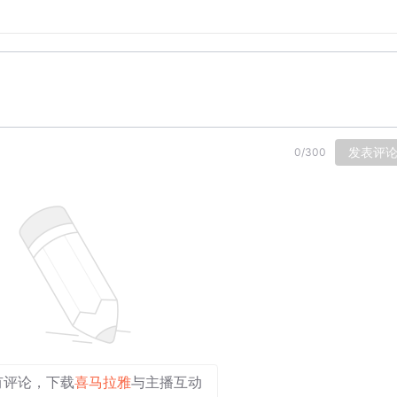
发表评
0
/
300
有评论，下载
喜马拉雅
与主播互动