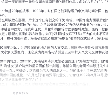
这是一座韩国济州雕刻公园向海南回赠的雕刻作品，名为“八月之门”。“
个跨越20年的故事。1993年，时任国务院副总理的李岚清访问韩国，
价。

塑也可以放在那里。后来这个任务就交给了海南省。中国海南方面最后创
中，成为赠送给韩国的礼物。之所以选择“海螺女”作为这样重要的礼物，是
一件融合中西方、传统和现代、具象和抽象等方面的独特雕塑。值得一提
决定，雕塑的底座由韩方制作，为了找到海螺女底下那块巨大的火山石底
0月，在韩国济州道，海南省赠送济州道“海螺女”雕塑的仪式启动，象征着
系20周年之际，为继续深化两地之间的人文交流，韩国济州雕刻公园向海
于大小洞天景区内，使它成为海南省与济州道以及中韩人民文化交流和友
从“海螺女”落户济州雕塑公园的那一刻起，雕塑公园的老园长李殷范先生
老园长一直没有机会，这也成为老人的遗愿之一。他的儿子为了完成父亲的
回赠中国的礼物。“八月之门”有着深厚的意义，它象征1992年8月24号是
之间从此敞开了友谊之门！

这里了，接下来，您可以细细欣赏这件富含意义的雕刻作品了。
更多全部