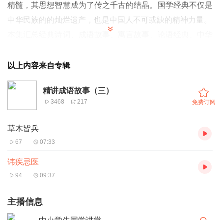
精髓，其思想智慧成为了传之千古的结晶。国学经典不仅是
中华民族的的灿烂遗产，也是中国人不可或缺的精神力量。
本集汇总经典诗词、成语故事、寓言故事、论语经典、中华
上下五千年等国学经典，通过“诵读国学经典、弘扬传统文
化”，营造浓厚的国学经典环境，进一步弘扬国学文化。
以上内容来自专辑
精讲成语故事（三）
3468
217
免费订阅
草木皆兵
67
07:33
讳疾忌医
94
09:37
主播信息