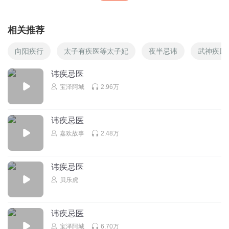
相关推荐
向阳疾行
太子有疾医等太子妃
夜半忌讳
武神疾风
讳疾忌医
宝泽阿城
2.96万
讳疾忌医
嘉欢故事
2.48万
讳疾忌医
贝乐虎
讳疾忌医
宝泽阿城
6.70万