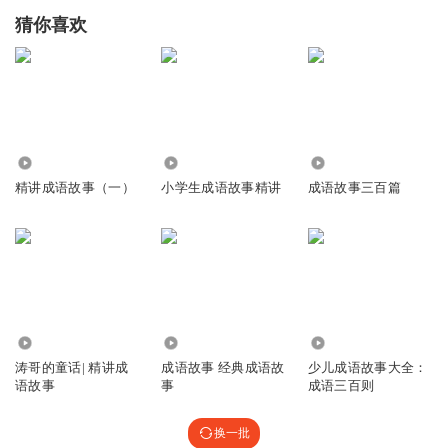
猜你喜欢
8404
1.25万
2345
精讲成语故事（一）
小学生成语故事精讲
成语故事三百篇
5179
3662
6.63万
涛哥的童话| 精讲成
成语故事 经典成语故
少儿成语故事大全：
语故事
事
成语三百则
换一批